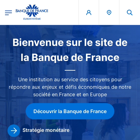
egion
Banque de France - Menu Principal
Aller au contenu principal
Image
Bienvenue sur le site de
la Banque de France
Une institution au service des citoyens pour
répondre aux enjeux et défis économiques de notre
société en France et en Europe
Découvrir la Banque de France
Stratégie monétaire