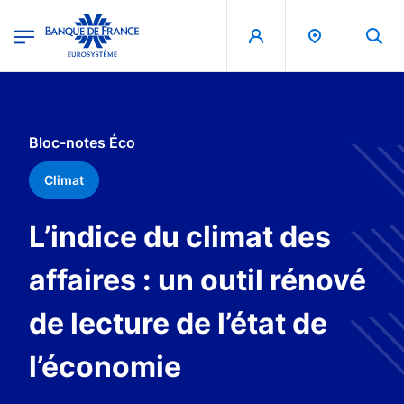
egion
Banque de France - Menu Principal
Aller au contenu principal
Bloc-notes Éco
Climat
L’indice du climat des
affaires : un outil rénové
de lecture de l’état de
l’économie