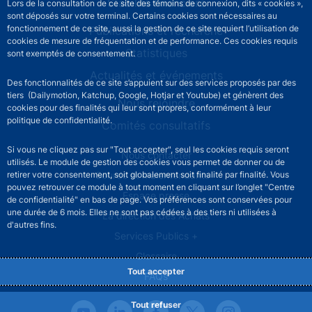
Stabilité financière
Lors de la consultation de ce site des témoins de connexion, dits « cookies »,
sont déposés sur votre terminal. Certains cookies sont nécessaires au
fonctionnement de ce site, aussi la gestion de ce site requiert l’utilisation de
Publications et recherche
cookies de mesure de fréquentation et de performance. Ces cookies requis
Statistiques
sont exemptés de consentement.
Actualités et événements
Des fonctionnalités de ce site s’appuient sur des services proposés par des
tiers (Dailymotion, Katchup, Google, Hotjar et Youtube) et génèrent des
Nous rejoindre
cookies pour des finalités qui leur sont propres, conformément à leur
politique de confidentialité.
Comités consultatifs
Si vous ne cliquez pas sur "Tout accepter", seul les cookies requis seront
Footer secondary menu
Nous contacter
utilisés. Le module de gestion des cookies vous permet de donner ou de
retirer votre consentement, soit globalement soit finalité par finalité. Vous
Sourds et malentendants
pouvez retrouver ce module à tout moment en cliquant sur l’onglet "Centre
Espace presse
de confidentialité" en bas de page. Vos préférences sont conservées pour
une durée de 6 mois. Elles ne sont pas cédées à des tiers ni utilisées à
La direction des Achats
d'autres fins.
Services Publics +
Glossaire
Tout accepter
FAQs
Tout refuser