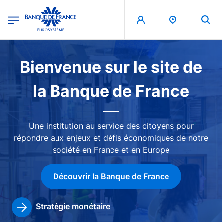
egion
Banque de France - Menu Principal
Aller au contenu principal
Image
Bienvenue sur le site de
la Banque de France
Une institution au service des citoyens pour
répondre aux enjeux et défis économiques de notre
société en France et en Europe
Découvrir la Banque de France
Stratégie monétaire