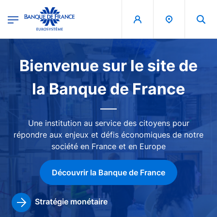
egion
Banque de France - Menu Principal
Aller au contenu principal
Image
Bienvenue sur le site de
la Banque de France
Une institution au service des citoyens pour
répondre aux enjeux et défis économiques de notre
société en France et en Europe
Découvrir la Banque de France
Stratégie monétaire