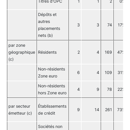
Titres d'OPC
1
1
2
0%
Dépôts et
autres
3
3
74
17%
placements
nets (b)
par zone
géographique
Résidents
2
4
169
47%
(c)
Non-résidents
6
4
109
31%
Zone euro
Non-résidents
4
9
78
22%
hors Zone euro
par secteur
Établissements
9
14
261
73%
émetteur (c)
de crédit
Sociétés non