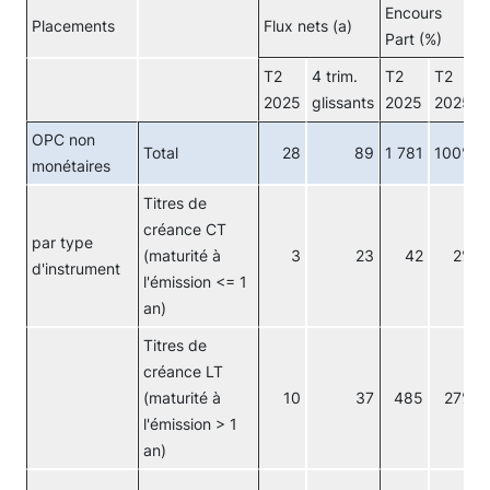
Encours
Placements
Flux nets (a)
Part (%)
T2
4 trim.
T2
T2
2025
glissants
2025
2025
OPC non
Total
28
89
1 781
100%
monétaires
Titres de
créance CT
par type
(maturité à
3
23
42
2%
d'instrument
l'émission <= 1
an)
Titres de
créance LT
(maturité à
10
37
485
27%
l'émission > 1
an)