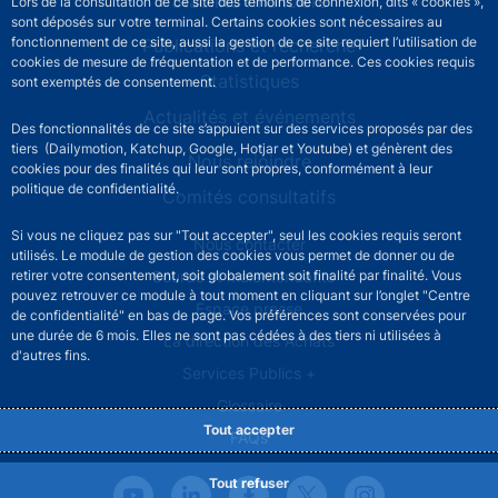
Stabilité financière
Lors de la consultation de ce site des témoins de connexion, dits « cookies »,
sont déposés sur votre terminal. Certains cookies sont nécessaires au
fonctionnement de ce site, aussi la gestion de ce site requiert l’utilisation de
Publications et recherche
cookies de mesure de fréquentation et de performance. Ces cookies requis
Statistiques
sont exemptés de consentement.
Actualités et événements
Des fonctionnalités de ce site s’appuient sur des services proposés par des
tiers (Dailymotion, Katchup, Google, Hotjar et Youtube) et génèrent des
Nous rejoindre
cookies pour des finalités qui leur sont propres, conformément à leur
politique de confidentialité.
Comités consultatifs
Si vous ne cliquez pas sur "Tout accepter", seul les cookies requis seront
Footer secondary menu
Nous contacter
utilisés. Le module de gestion des cookies vous permet de donner ou de
Sourds et malentendants
retirer votre consentement, soit globalement soit finalité par finalité. Vous
pouvez retrouver ce module à tout moment en cliquant sur l’onglet "Centre
Espace presse
de confidentialité" en bas de page. Vos préférences sont conservées pour
une durée de 6 mois. Elles ne sont pas cédées à des tiers ni utilisées à
La direction des Achats
d'autres fins.
Services Publics +
Glossaire
Tout accepter
FAQs
Tout refuser