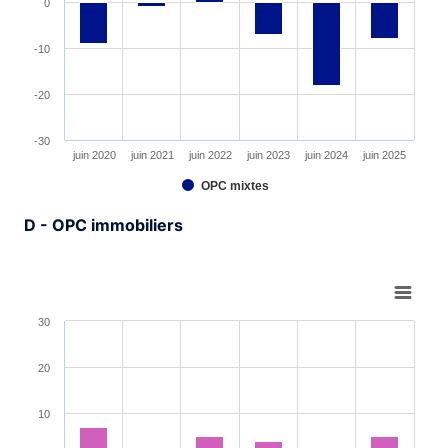
0
-10
-20
-30
juin 2020
juin 2021
juin 2022
juin 2023
juin 2024
juin 2025
OPC mixtes
End of interactive chart.
D - OPC immobiliers
Chart
Bar chart with 6 bars.
30
View as data table, Chart
The chart has 1 X axis displaying XAxis.
20
The chart has 1 Y axis displaying YAxis. Range: -30 to 3
10