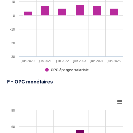
10
0
-10
-20
-30
juin 2020
juin 2021
juin 2022
juin 2023
juin 2024
juin 2025
OPC épargne salariale
End of interactive chart.
F - OPC monétaires
Chart
Bar chart with 6 bars.
90
View as data table, Chart
The chart has 1 X axis displaying XAxis.
60
The chart has 1 Y axis displaying YAxis. Range: -60 to 9