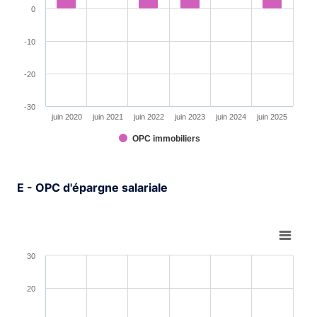
0
-10
-20
-30
juin 2020
juin 2021
juin 2022
juin 2023
juin 2024
juin 2025
OPC immobiliers
End of interactive chart.
E - OPC d'épargne salariale
Chart
Bar chart with 6 bars.
30
View as data table, Chart
The chart has 1 X axis displaying XAxis.
20
The chart has 1 Y axis displaying YAxis. Range: -30 to 3