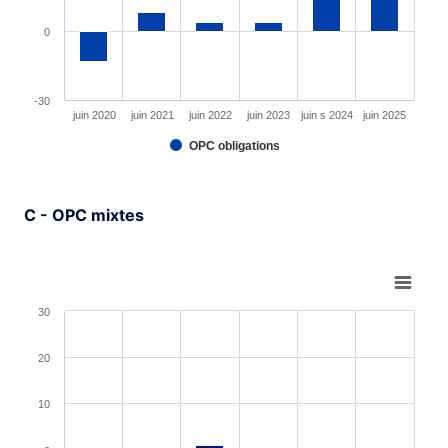
0
-30
juin 2020
juin 2021
juin 2022
juin 2023
juin s 2024
juin 2025
OPC obligations
End of interactive chart.
C - OPC mixtes
Chart
Bar chart with 6 bars.
30
View as data table, Chart
The chart has 1 X axis displaying XAxis.
20
The chart has 1 Y axis displaying YAxis. Range: -30 to 3
10