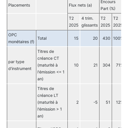
Encours
Placements
Flux nets (a)
Part (%)
T2
4 trim.
T2
T2
2025
glissants
2025
2025
OPC
Total
15
20
430
100%
monétaires (f)
Titres de
créance CT
par type
(maturité à
10
21
304
71%
d'instrument
l'émission <= 1
an)
Titres de
créance LT
(maturité à
2
-5
51
12%
l'émission > 1
an)