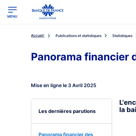
egion
Banque de France - Menu Principal
MENU
Accueil
Publications et statistiques
Statistiques
Panorama financier
Mise en ligne le 3 Avril 2025
L'en
la ba
Les dernières parutions
Panorama financier des