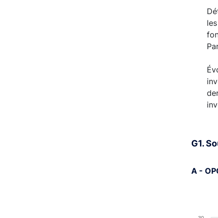
Dét
les
fon
Par
Évo
inv
der
in
G1. So
A - OP
Chart
Bar cha