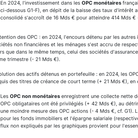
En 2024, l'investissement dans les
OPC monétaires
frança
ci-dessous G1-F), en dépit de la baisse des taux d'intérêt
consolidé s'accroît de 16 Mds € pour atteindre 414 Mds € (
ention des OPC : en 2024, l'encours détenu par les autres in
ciétés non financières et les ménages s'est accru de respe
ors que dans le même temps, celui des sociétés d'assurance
me trimestre (- 21 Mds €).
lution des actifs détenus en portefeuille : en 2024, les O
uis des titres de créance de court terme (+ 21 Mds €), en 
Les
OPC non monétaires
enregistrent une collecte nette d
OPC obligataires ont été privilégiés (+ 42 Mds €), au dét
une moindre mesure des OPC actions (- 4 Mds €, cf. G1). Le
pour les fonds immobiliers et l'épargne salariale (respect
flux non expliqués par les graphiques provient pour l'essen