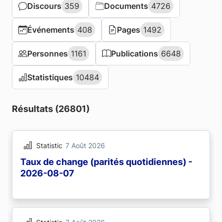
Discours
Discours
359
359
Documents
Documents
4726
4726
Événements
Événements
408
408
Pages
Pages
1492
1492
Personnes
Personnes
1161
1161
Publications
Publications
6648
6648
Statistiques
Statistiques
10484
10484
Résultats (26801)
Statistic
7 Août 2026
Taux de change (parités quotidiennes) -
2026-08-07