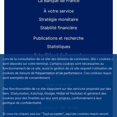
La Banque de France
À votre service
Stratégie monétaire
Stabilité financière
Publications et recherche
Statistiques
Actualités et événements
Lors de la consultation de ce site des témoins de connexion, dits « cookies »,
sont déposés sur votre terminal. Certains cookies sont nécessaires au
Nous rejoindre
fonctionnement de ce site, aussi la gestion de ce site requiert l’utilisation de
Comités consultatifs
cookies de mesure de fréquentation et de performance. Ces cookies requis
sont exemptés de consentement.
Footer secondary menu
Nous contacter
Des fonctionnalités de ce site s’appuient sur des services proposés par des
Sourds et malentendants
tiers (Dailymotion, Katchup, Google, Hotjar et Youtube) et génèrent des
cookies pour des finalités qui leur sont propres, conformément à leur
Espace presse
politique de confidentialité.
La direction des Achats
Si vous ne cliquez pas sur "Tout accepter", seul les cookies requis seront
Services Publics +