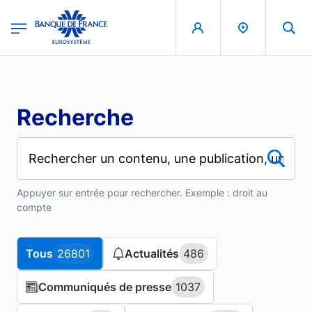
Aller au contenu principal
region
Banque de France - Menu Principal
Recherche
Appuyer sur entrée pour rechercher. Exemple : droit au
compte
Tous
Tous
26801
26801
Actualités
Actualités
486
486
Communiqués de presse
Communiqués de presse
1037
1037