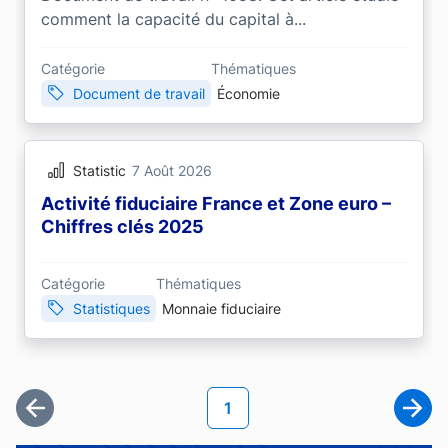
comment la capacité du capital à...
Catégorie
Thématiques
Document de travail
Économie
Statistic
7 Août 2026
Activité fiduciaire France et Zone euro –
Chiffres clés 2025
Catégorie
Thématiques
Statistiques
Monnaie fiduciaire
Pagination
Page courante
1
Première page
Page