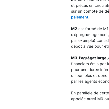
et pièces en circula
sur un compte de dép
paiement
.
M2
est formé de M1 
d’épargne‑logement, 
par exemple) considé
dépôt à vue pour être
M3, l’agrégat large,
financiers émis par 
pour une durée infé
disponibles et donc 
par les agents écon
En parallèle de cett
appelée aussi M0 ou