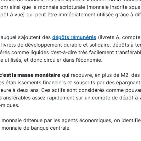
tion) ainsi que la monnaie scripturale (monnaie inscrite sous
ôt à vue) qui peut être immédiatement utilisée grâce à di
auquel s’ajoutent des
dépôts rémunérés
(livrets A, compte
livrets de développement durable et solidaire, dépôts à te
rés comme liquides c’est‑à‑dire très facilement transféra
 utilisés, et donc circuler dans l’économie.
 c’est la masse monétaire
qui recouvre, en plus de M2, des
les établissements financiers et souscrits par des épargnant
rieure à deux ans. Ces actifs sont considérés comme pouvan
transférables assez rapidement sur un compte de dépôt à vu
omiques.
e monnaie détenue par les agents économiques, on identifie
 monnaie de banque centrale.