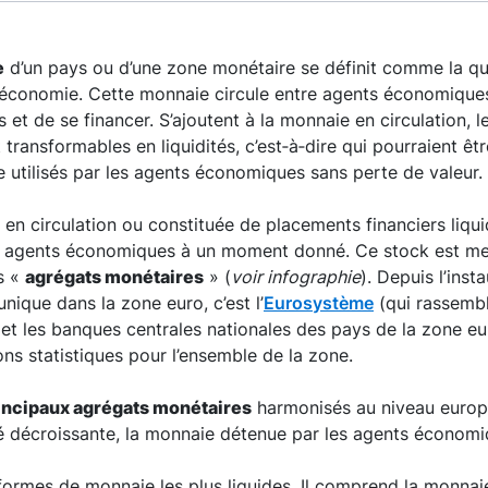
e
d’un pays ou d’une zone monétaire se définit comme la q
l’économie. Cette monnaie circule entre agents économique
s et de se financer. S’ajoutent à la monnaie en circulation, 
 transformables en liquidités, c’est‑à‑dire qui pourraient êt
 utilisés par les agents économiques sans perte de valeur.
en circulation ou constituée de placements financiers liqui
s agents économiques à un moment donné. Ce stock est me
s «
agrégats monétaires
» (
voir infographie
). Depuis l’inst
nique dans la zone euro, c’est l’
Eurosystème
(qui rassembl
t les banques centrales nationales des pays de la zone eur
ons statistiques pour l’ensemble de la zone.
incipaux agrégats monétaires
harmonisés au niveau europé
té décroissante, la monnaie détenue par les agents économi
rmes de monnaie les plus liquides. Il comprend la monnaie 