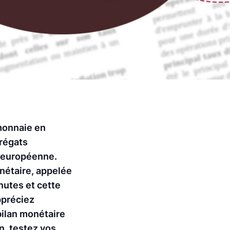
monnaie en
grégats
e européenne.
nétaire, appelée
nutes et cette
ppréciez
bilan monétaire
n, testez vos