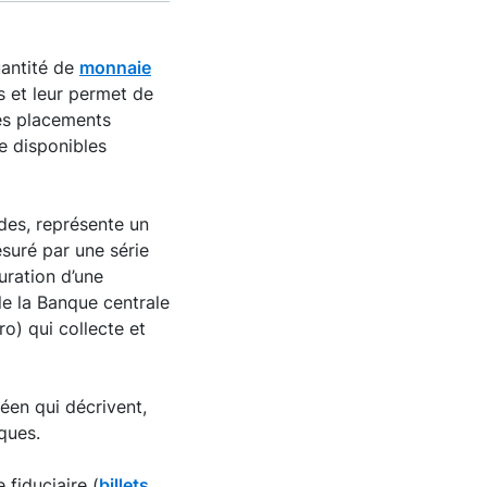
uantité de
monnaie
s et leur permet de
les placements
re disponibles
des, représente un
suré par une série
auration d’une
e la Banque centrale
o) qui collecte et
en qui décrivent,
ques.
fiduciaire (
billets