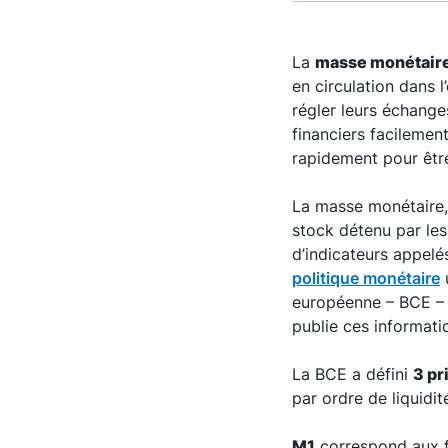
La
masse monétair
en circulation dans 
régler leurs échange
financiers facilement
rapidement pour être
La masse monétaire, 
stock détenu par le
d’indicateurs appelé
politique monétaire
u
européenne – BCE – e
publie ces informati
La BCE a défini
3 pr
par ordre de liquidi
M1
correspond aux fo