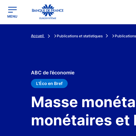
egion
Banque de France - Menu Principal
MENU
Accueil
Publications et statistiques
Publications
ABC de l’économie
L'Éco en Bref
Masse monétai
monétaires et