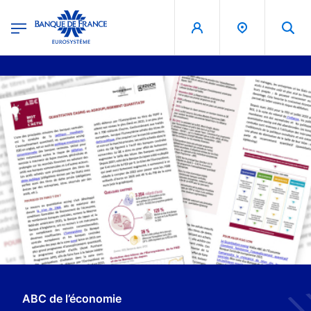
egion
Banque de France - Menu Principal
Aller au contenu principal
ABC de l’économie