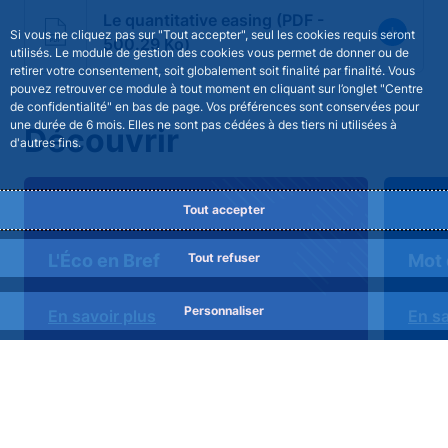
Le quantitative easing (PDF -
Si vous ne cliquez pas sur "Tout accepter", seul les cookies requis seront
500.29 Ko)
utilisés. Le module de gestion des cookies vous permet de donner ou de
retirer votre consentement, soit globalement soit finalité par finalité. Vous
pouvez retrouver ce module à tout moment en cliquant sur l’onglet "Centre
de confidentialité" en bas de page. Vos préférences sont conservées pour
une durée de 6 mois. Elles ne sont pas cédées à des tiers ni utilisées à
Découvrir
d'autres fins.
Tout accepter
Tout refuser
L'Éco en Bref
Mot 
Personnaliser
En savoir plus
En sa