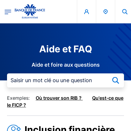
egion
Banque de France - Menu Principal
Aller au contenu principal
Aide et FAQ
Aide et foire aux questions
Exemples:
Où trouver son RIB ?
Qu'est-ce que
le FICP ?
Inclusion financière