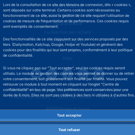
Lors de la consultation de ce site des témoins de connexion, dits « cookies »,
Footer secondary menu
Nous contacter
sont déposés sur votre terminal. Certains cookies sont nécessaires au
Sourds et malentendants
fonctionnement de ce site, aussi la gestion de ce site requiert l’utilisation de
cookies de mesure de fréquentation et de performance. Ces cookies requis
Espace presse
sont exemptés de consentement.
La direction des Achats
Des fonctionnalités de ce site s’appuient sur des services proposés par des
Services Publics +
tiers (Dailymotion, Katchup, Google, Hotjar et Youtube) et génèrent des
Glossaire
cookies pour des finalités qui leur sont propres, conformément à leur politique
de confidentialité.
FAQs
Si vous ne cliquez pas sur "Tout accepter", seul les cookies requis seront
utilisés. Le module de gestion des cookies vous permet de donner ou de retirer
votre consentement, soit globalement soit finalité par finalité. Vous pouvez
retrouver ce module à tout moment en cliquant sur l’onglet "Centre de
Footer legal notice menu
Mentions légales
Accessibilité partiellement conforme
Aide
confidentialité" en bas de page. Vos préférences sont conservées pour une
durée de 6 mois. Elles ne sont pas cédées à des tiers ni utilisées à d'autres fins.
Protection des données
Gestion des cookies
Plan du site
©2026 Banque de France
Tout accepter
Tout refuser