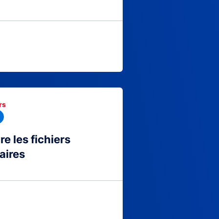
rs
 les fichiers
aires