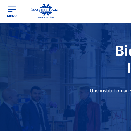
egion
Banque de France - Menu Principal
MENU
Image
Bi
Une institution au