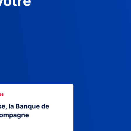
votre
es
se, la Banque de
compagne