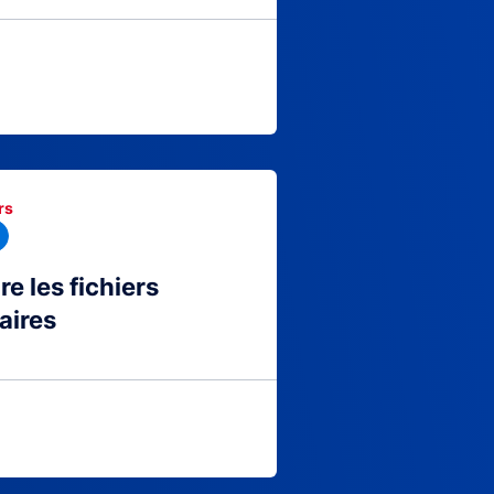
rs
 les fichiers
aires