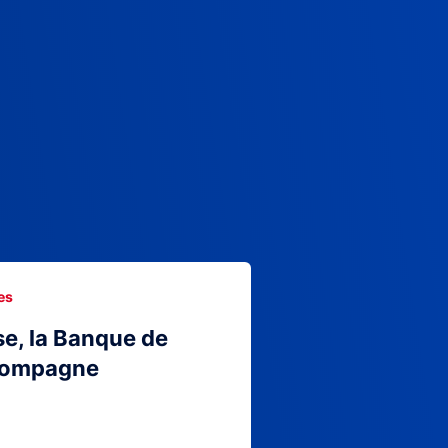
es
se, la Banque de
compagne