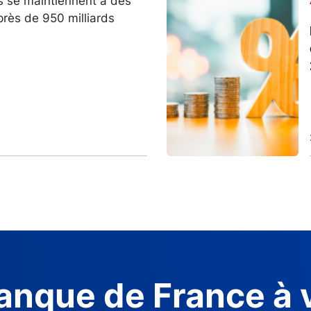
s se maintiennent à des
près de 950 milliards
anque de France à 