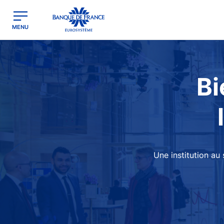
egion
Banque de France - Menu Principal
MENU
Image
Bi
Une institution au