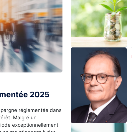
Image
lementée 2025
l’épargne réglementée dans
térêt. Malgré un
ériode exceptionnellement
Image