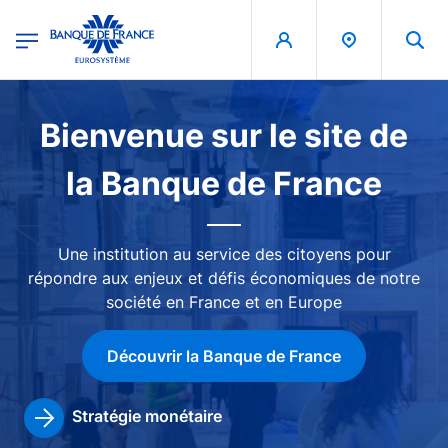
egion
Banque de France - Menu Principal
Aller au contenu principal
Image
Bienvenue sur le site de
la Banque de France
Une institution au service des citoyens pour
répondre aux enjeux et défis économiques de notre
société en France et en Europe
Découvrir la Banque de France
Stratégie monétaire