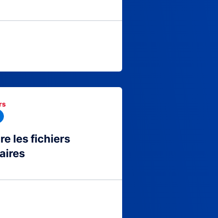
rs
 les fichiers
aires