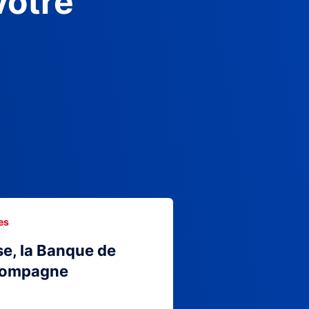
votre
es
se, la Banque de
compagne