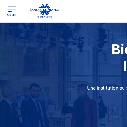
egion
Banque de France - Menu Principal
MENU
Image
Bi
Une institution au