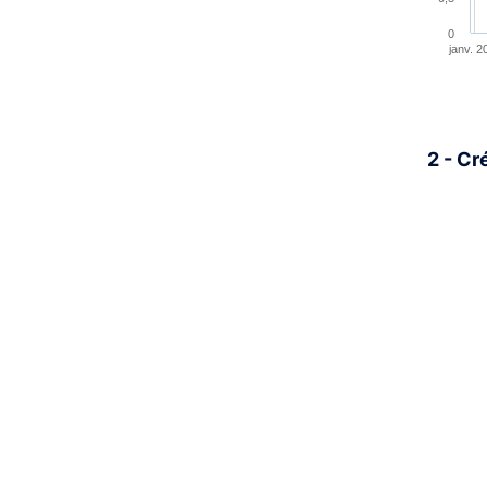
0
janv. 2
End of 
2 - Cr