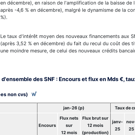
en décembre), en raison de l'amplification de la baisse de l
après -4,6 % en décembre), malgré le dynamisme de la co
%).
Le taux d'intérêt moyen des nouveaux financements aux SN
(après 3,52 % en décembre) du fait du recul du coût des ti
une moindre mesure, de celui des nouveaux crédits bancai
 d'ensemble des SNF : Encours et flux en Mds €, tau
es non cvs)
jan-26 (p)
Taux de c
Flux nets
Flux brut sur
janv-
nov
Encours
sur
12 mois
25
25
12 mois
(production)