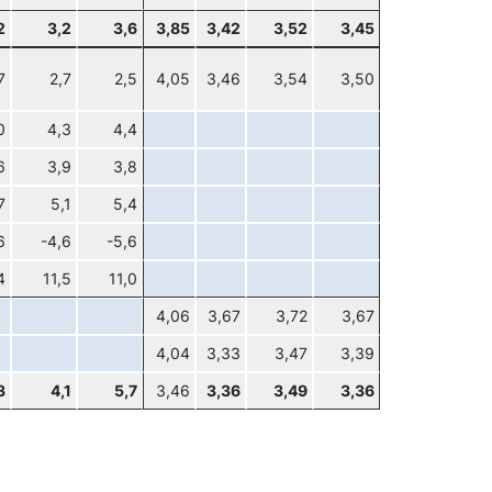
2
3,2
3,6
3,85
3,42
3,52
3,45
7
2,7
2,5
4,05
3,46
3,54
3,50
0
4,3
4,4
6
3,9
3,8
7
5,1
5,4
6
-4,6
-5,6
4
11,5
11,0
4,06
3,67
3,72
3,67
4,04
3,33
3,47
3,39
3
4,1
5,7
3,46
3,36
3,49
3,36