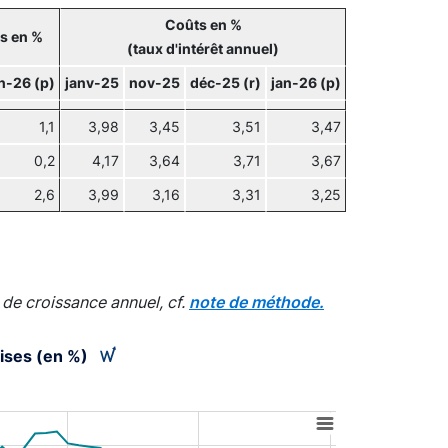
Coûts en %
s en %
(taux d'intérêt annuel)
n-26 (p)
janv-25
nov-25
déc-25 (r)
jan-26 (p)
1,1
3,98
3,45
3,51
3,47
0,2
4,17
3,64
3,71
3,67
2,6
3,99
3,16
3,31
3,25
 de croissance annuel, cf.
note de méthode.
rises (en %)