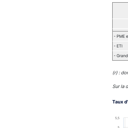
- PME e
- ETI
- Grand
(r) : d
Sur la 
Taux d'
Chart
5,5
5