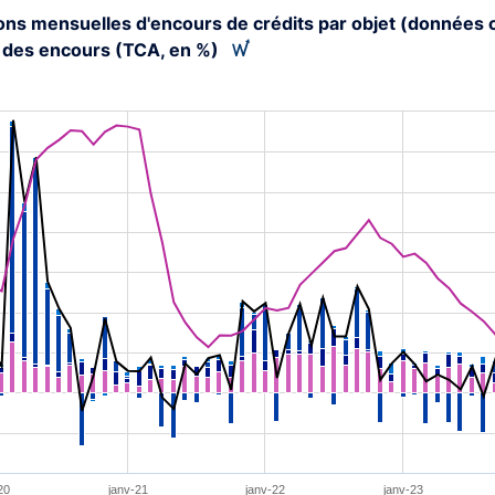
ions mensuelles d'encours de crédits par objet (données 
 des encours (TCA, en %)
tion chart with 6 data series.
s data table, Chart
rt has 1 X axis displaying XAxis.
rt has 2 Y axes displaying YAxis2 and YAxis.
20
janv-21
janv-22
janv-23