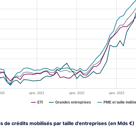
art with 4 lines.
s data table, Chart
rt has 1 X axis displaying XAxis.
rt has 1 Y axis displaying YAxis. Range: 0.5 to 5.5.
020
janv. 2021
janv. 2022
janv. 2023
ETI
Grandes entreprises
PME et taille indé
interactive chart.
 de crédits mobilisés par taille d'entreprises (en Mds €)