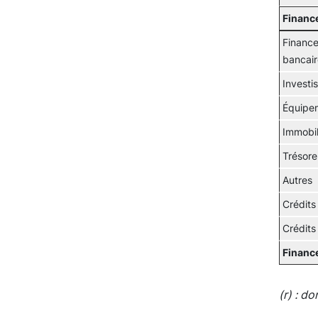
Financ
Finance
bancair
Investi
Équipe
Immobil
Trésore
Autres
Crédits 
Crédits 
Financ
(r) : d