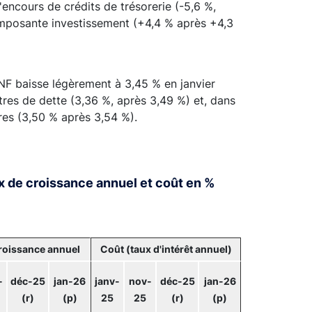
'encours de crédits de trésorerie (-5,6 %,
mposante investissement (+4,4 % après +4,3
F baisse légèrement à 3,45 % en janvier
tres de dette (3,36 %, après 3,49 %) et, dans
res (3,50 % après 3,54 %).
x de croissance annuel et coût en %
roissance annuel
Coût (taux d'intérêt annuel)
-
déc-25
jan-26
janv-
nov-
déc-25
jan-26
(r)
(p)
25
25
(r)
(p)