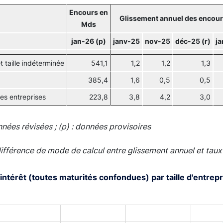
Encours en
Glissement annuel des encour
Mds
jan-26 (p)
janv-25
nov-25
déc-25 (r)
ja
t taille indéterminée
541,1
1,2
1,2
1,3
385,4
1,6
0,5
0,5
es entreprises
223,8
3,8
4,2
3,0
onnées révisées ; (p) : données provisoires
différence de mode de calcul entre glissement annuel et taux
intérêt (toutes maturités confondues) par taille d'entrep