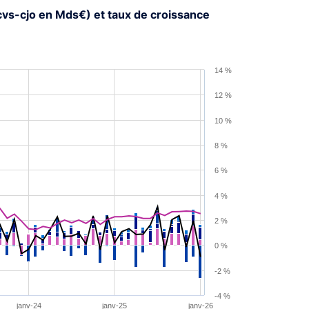
cvs-cjo en Mds€) et taux de croissance
14 %
12 %
10 %
8 %
6 %
4 %
2 %
0 %
-2 %
-4 %
janv-24
janv-25
janv-26