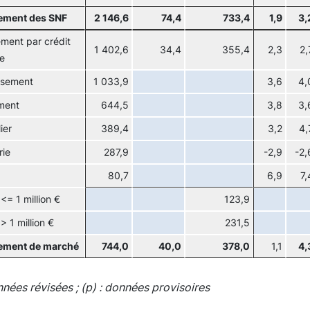
ement des SNF
2 146,6
74,4
733,4
1,9
3,
ment par crédit
1 402,6
34,4
355,4
2,3
2,
e
ssement
1 033,9
3,6
4,
ment
644,5
3,8
3,
ier
389,4
3,2
4,
rie
287,9
-2,9
-2,
80,7
6,9
7,
<= 1 million €
123,9
> 1 million €
231,5
ement de marché
744,0
40,0
378,0
1,1
4,
onnées révisées ; (p) : données provisoires