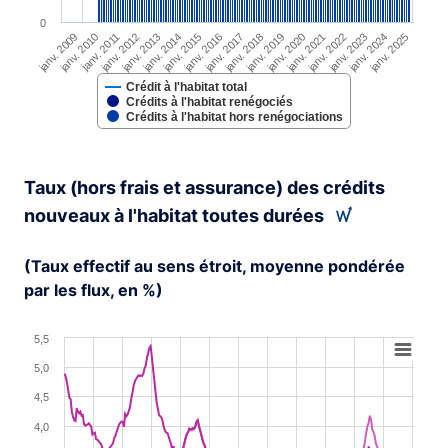
0
janv. 2009
janv. 2010
janv. 2011
janv. 2012
janv. 2013
janv. 2014
janv. 2015
janv. 2016
janv. 2017
janv. 2018
janv. 2019
janv. 2020
janv. 2021
janv. 2022
janv. 2023
janv. 2024
janv. 2025
Crédit à l'habitat total
Crédits à l'habitat renégociés
Crédits à l'habitat hors renégociations
End of interactive chart.
Taux (hors frais et assurance) des crédits
nouveaux à l'habitat toutes durées
(Taux effectif au sens étroit, moyenne pondérée
par les flux, en %)
Chart
5,5
5,0
Line chart with 2 lines.
4,5
View as data table, Chart
The chart has 1 X axis displaying XAxis.
4,0