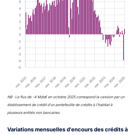
The chart has 1 X axis displaying XAxis.
5
4
The chart has 1 Y axis displaying YAxis. Range: -5 to 9.
3
2
1
0
-1
-2
-3
-4
-5
nov. 2022
nov. 2024
nov. 2015
nov. 2017
nov. 2019
nov. 2021
nov. 2023
nov. 2025
nov. 2016
nov. 2018
nov. 2020
End of interactive chart.
NB : Le flux de -4 Mds€ en octobre 2025 correspond la cession par un
établissement de crédit d'un portefeuille de crédits à l'habitat à
plusieurs entités non bancaires.
Variations mensuelles d'encours des crédits à