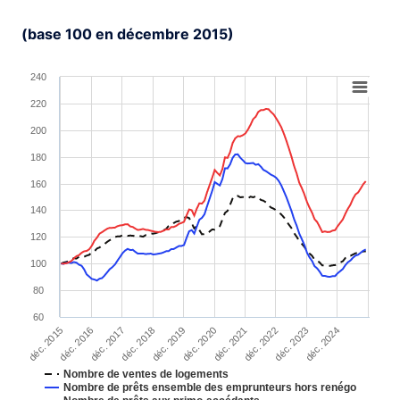
(base 100 en décembre 2015)
Chart
240
220
Line chart with 3 lines.
View as data table, Chart
200
The chart has 1 X axis displaying XAxis.
180
The chart has 1 Y axis displaying YAxis. Range: 60 to 2
160
140
120
100
80
60
déc. 2018
déc. 2016
déc. 2023
déc. 2021
déc. 2019
déc. 2017
déc. 2015
déc. 2024
déc. 2022
déc. 2020
Nombre de ventes de logements
Nombre de prêts ensemble des emprunteurs hors renégo