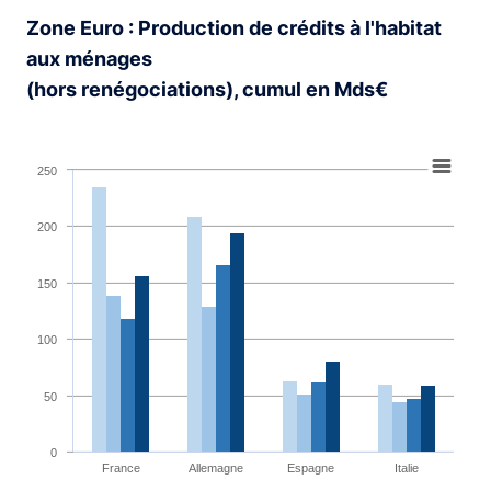
Zone Euro : Production de crédits à l'habitat
aux ménages
(hors renégociations), cumul en Mds€
Chart
250
Bar chart with 4 data series.
View as data table, Chart
200
The chart has 1 X axis displaying categories.
The chart has 1 Y axis displaying values. Range: 0 to 25
150
100
50
0
France
Allemagne
Espagne
Italie