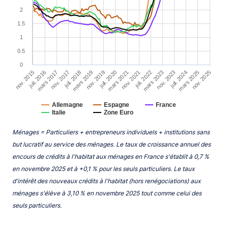
2
1.5
1
0.5
0
mars 2025
nov. 2025
nov. 2021
juil. 2022
mars 2023
nov. 2023
juil. 2024
nov. 2017
juil. 2018
mars 2019
nov. 2019
juil. 2020
mars 2021
nov. 2015
juil. 2016
mars 2017
Allemagne
Espagne
France
Italie
Zone Euro
End of interactive chart.
Ménages = Particuliers + entrepreneurs individuels + institutions sans
but lucratif au service des ménages. Le taux de croissance annuel des
encours de crédits à l'habitat aux ménages en France s'établit à 0,7 %
en novembre 2025 et à +0,1 % pour les seuls particuliers. Le taux
d'intérêt des nouveaux crédits à l'habitat (hors renégociations) aux
ménages s'élève à 3,10 % en novembre 2025 tout comme celui des
seuls particuliers.