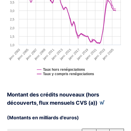
The chart has 1 Y axis displaying YAxis. Range: 1 to 5.5.
3,5
3,0
2,5
2,0
1,5
1,0
janv. 2007
janv. 2017
janv. 2009
janv. 2019
janv. 2011
janv. 2021
janv. 2003
janv. 2013
janv. 2023
janv. 2005
janv. 2015
janv. 2025
Taux hors renégociations
Taux y compris renégociations
End of interactive chart.
Montant des crédits nouveaux (hors
découverts, flux mensuels CVS (a))
(Montants en milliards d'euros)