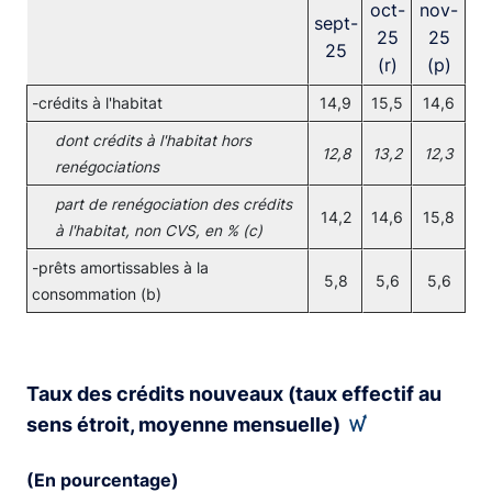
oct-
nov-
sept-
25
25
25
(r)
(p)
-crédits à l'habitat
14,9
15,5
14,6
dont crédits à l'habitat hors
12,8
13,2
12,3
renégociations
part de renégociation des crédits
14,2
14,6
15,8
à l'habitat, non CVS, en % (c)
-prêts amortissables à la
5,8
5,6
5,6
consommation (b)
Taux des crédits nouveaux (taux effectif au
sens étroit, moyenne mensuelle)
(En pourcentage)