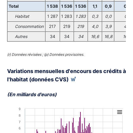
Total
1 538
1 536
1 536
1,1
0,9
0,9
Habitat
1 287
1 283
1 283
0,3
0,0
0,1
Consommation
217
219
219
4,0
3,9
4,0
Autres
34
34
34
16,6
16,8
16,4
(r) Données révisées ; (p) Données provisoires.
Variations mensuelles d'encours des crédits à
l'habitat (données CVS)
(En milliards d'euros)
Chart
9
8
Bar chart with 121 bars.
7
View as data table, Chart
6