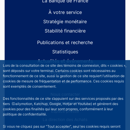
La Banque de France
À votre service
Stratégie monétaire
Stabilité financière
Publications et recherche
Statistiques
Actualités et événements
Lors de la consultation de ce site des témoins de connexion, dits « cookies »,
sont déposés sur votre terminal. Certains cookies sont nécessaires au
Nous rejoindre
fonctionnement de ce site, aussi la gestion de ce site requiert l’utilisation de
Comités consultatifs
cookies de mesure de fréquentation et de performance. Ces cookies requis
sont exemptés de consentement.
Footer secondary menu
Nous contacter
Des fonctionnalités de ce site s’appuient sur des services proposés par des
Sourds et malentendants
tiers (Dailymotion, Katchup, Google, Hotjar et Youtube) et génèrent des
cookies pour des finalités qui leur sont propres, conformément à leur
Espace presse
politique de confidentialité.
La direction des Achats
Si vous ne cliquez pas sur "Tout accepter", seul les cookies requis seront
Services Publics +