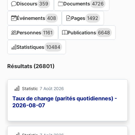
Discours
Discours
359
359
Documents
Documents
4726
4726
Événements
Événements
408
408
Pages
Pages
1492
1492
Personnes
Personnes
1161
1161
Publications
Publications
6648
6648
Statistiques
Statistiques
10484
10484
Résultats (26801)
Statistic
7 Août 2026
Taux de change (parités quotidiennes) -
2026-08-07