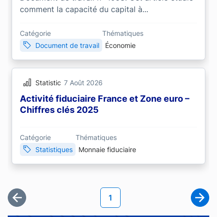
comment la capacité du capital à...
Catégorie
Thématiques
Document de travail
Économie
Statistic
7 Août 2026
Activité fiduciaire France et Zone euro –
Chiffres clés 2025
Catégorie
Thématiques
Statistiques
Monnaie fiduciaire
Pagination
Page courante
1
Première page
Page