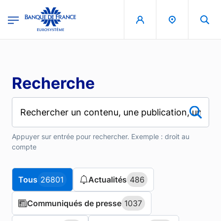
Aller au contenu principal
region
Banque de France - Menu Principal
Recherche
Appuyer sur entrée pour rechercher. Exemple : droit au
compte
Tous
Tous
26801
26801
Actualités
Actualités
486
486
Communiqués de presse
Communiqués de presse
1037
1037