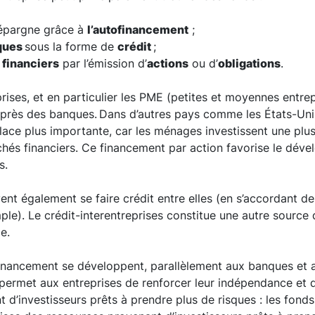
épargne grâce à
l’autofinancement
;
ques
sous la forme de
crédit
;
financiers
par l’émission d’
actions
ou d’
obligations
.
rises, et en particulier les PME (petites et moyennes entrep
uprès des banques.
Dans d’autres pays comme les États-Uni
ace plus importante, car les ménages investissent une plus
chés financiers. Ce financement par action favorise le dév
s.
ent également se faire crédit entre elles (en s’accordant de
le). Le crédit-interentreprises constitue une autre sourc
e.
ﬁnancement se développent, parallèlement aux banques et
i permet aux entreprises de renforcer leur indépendance et 
 d’investisseurs prêts à prendre plus de risques : les fond