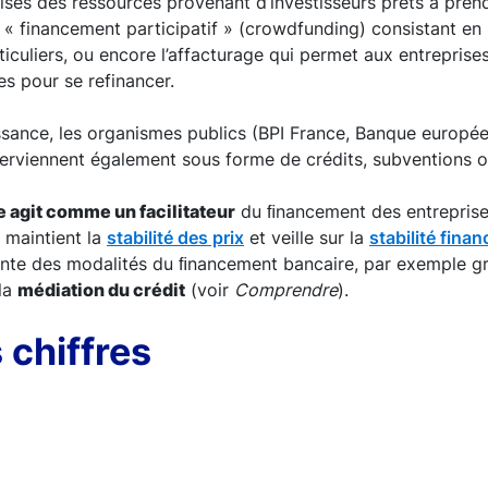
ises des ressources provenant d’investisseurs prêts à prend
 « financement participatif » (crowdfunding) consistant en
ticuliers, ou encore l’affacturage qui permet aux entreprise
res pour se refinancer.
oissance, les organismes publics (BPI France, Banque europé
terviennent également sous forme de crédits, subventions o
 agit comme un facilitateur
du ﬁnancement des entreprises
e maintient la
stabilité des prix
et veille sur la
stabilité finan
tante des modalités du ﬁnancement bancaire, par exemple g
la
médiation du crédit
(voir
Comprendre
).
 chiffres