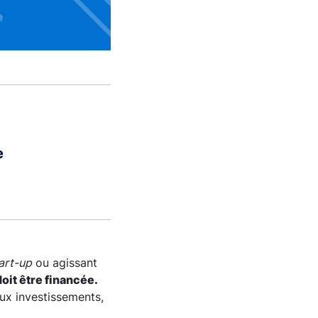
e
art-up
ou agissant
oit être financée.
aux investissements,