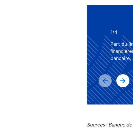
1/4
Part du ﬁ
ﬁnancières réalisé par le cr
bancaire,
Sources : Banque de 