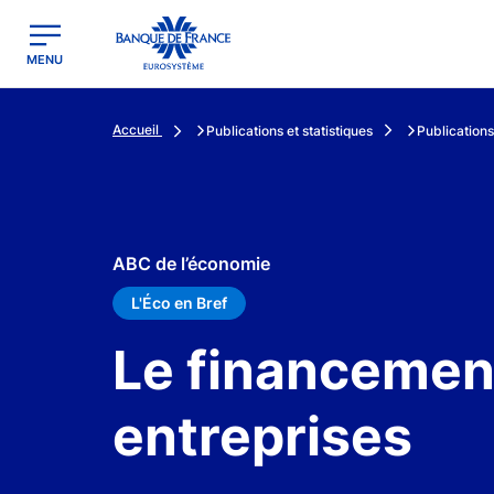
egion
Banque de France - Menu Principal
MENU
Accueil
Publications et statistiques
Publications
ABC de l’économie
L'Éco en Bref
Le financemen
entreprises