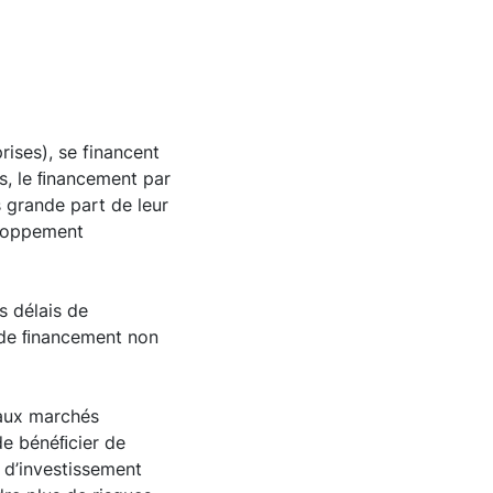
rises), se financent
s, le ﬁnancement par
 grande part de leur
eloppement
s délais de
e de ﬁnancement non
 aux marchés
de bénéﬁcier de
s d’investissement