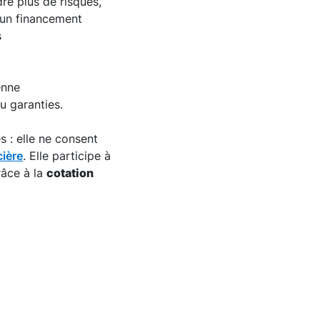
re plus de risques,
 un financement
s
enne
u garanties.
 : elle ne consent
cière
. Elle participe à
râce à la
cotation