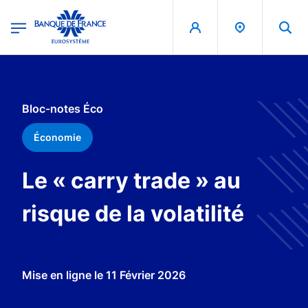
egion
Banque de France - Menu Principal
Aller au contenu principal
Bloc-notes Éco
Économie
Le « carry trade » au
risque de la volatilité
Mise en ligne le
11 Février 2026