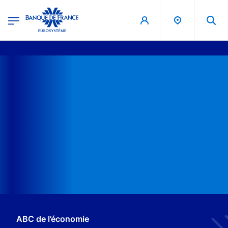
egion
Banque de France - Menu Principal
Aller au contenu principal
ABC de l’économie