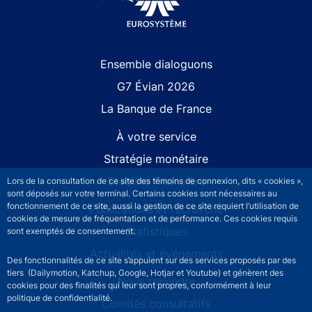
Site navigation
Ensemble dialoguons
G7 Évian 2026
La Banque de France
À votre service
Stratégie monétaire
Stabilité financière
Lors de la consultation de ce site des témoins de connexion, dits « cookies »,
sont déposés sur votre terminal. Certains cookies sont nécessaires au
fonctionnement de ce site, aussi la gestion de ce site requiert l’utilisation de
Publications et recherche
cookies de mesure de fréquentation et de performance. Ces cookies requis
Statistiques
sont exemptés de consentement.
Actualités et événements
Des fonctionnalités de ce site s’appuient sur des services proposés par des
tiers (Dailymotion, Katchup, Google, Hotjar et Youtube) et génèrent des
Nous rejoindre
cookies pour des finalités qui leur sont propres, conformément à leur
politique de confidentialité.
Comités consultatifs