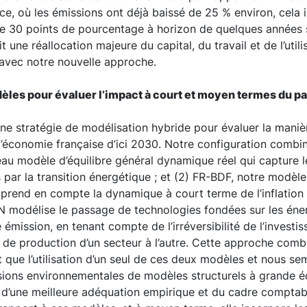
nce, où les émissions ont déjà baissé de 25 % environ, cela
de 30 points de pourcentage à horizon de quelques années 
t une réallocation majeure du capital, du travail et de l’utili
avec notre nouvelle approche.
les pour évaluer l’impact à court et moyen termes du p
e stratégie de modélisation hybride pour évaluer la maniè
l’économie française d’ici 2030. Notre configuration combine
u modèle d’équilibre général dynamique réel qui capture l
s par la transition énergétique ; et (2) FR-BDF, notre modèl
 prend en compte la dynamique à court terme de l’inflation
modélise le passage de technologies fondées sur les énerg
 émission, en tenant compte de l’irréversibilité de l’investi
 de production d’un secteur à l’autre. Cette approche comb
 que l’utilisation d’un seul de ces deux modèles et nous se
rsions environnementales de modèles structurels à grande éc
e d’une meilleure adéquation empirique et du cadre comptabl