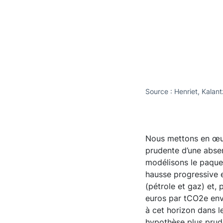
Source : Henriet, Kalan
Nous mettons en œuvr
prudente d’une absen
modélisons le paqu
hausse progressive e
(pétrole et gaz) et,
euros par tCO2e envi
à cet horizon dans l
hypothèse plus prude