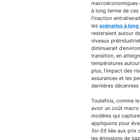
macroéconomiques de
à long terme de ces p
l’inaction entraîne
les
scénarios à lon
resteraient autour 
niveaux préindustriel
diminuerait d’enviro
transition, en atteig
températures autour d
plus, l’impact des ri
assurances et les p
dernières décennies 
Toutefois, comme le
avoir un coût macro
modèles qui capturen
appliquons pour éva
for-55
liée aux prix
les émissions de gaz