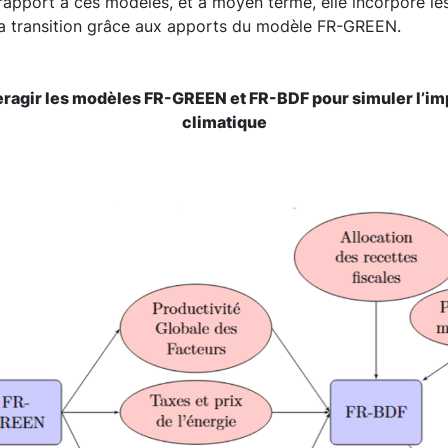
pport à ces modèles, et à moyen terme, elle incorpore les
 la transition grâce aux apports du modèle FR-GREEN.
nteragir les modèles FR-GREEN et FR-BDF pour simuler l’imp
climatique