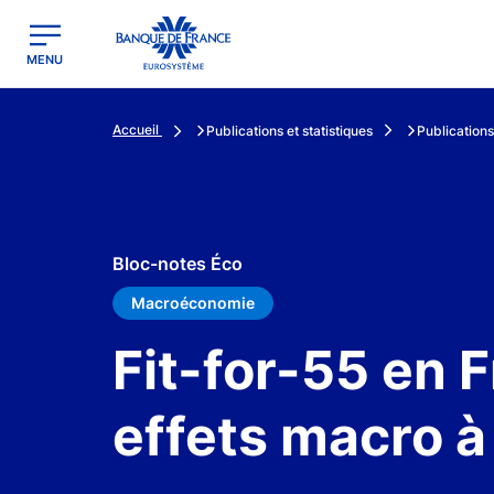
egion
Banque de France - Menu Principal
MENU
Accueil
Publications et statistiques
Publications
Bloc-notes Éco
Macroéconomie
Fit-for-55 en F
effets macro 