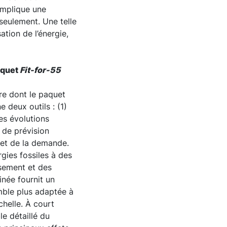
 implique une
seulement. Une telle
sation de l’énergie,
aquet
Fit-for-55
re dont le paquet
 deux outils : (1)
es évolutions
e de prévision
 et de la demande.
ies fossiles à des
ssement et des
inée fournit un
mble plus adaptée à
helle. À court
e détaillé du