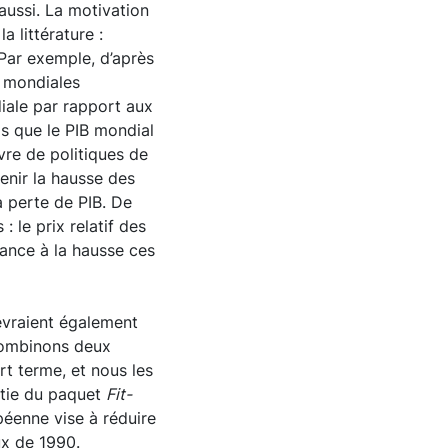
ussi. La motivation
 littérature :
Par exemple, d’après
s mondiales
iale par rapport aux
dis que le PIB mondial
vre de politiques de
tenir la hausse des
la perte de PIB. De
 le prix relatif des
ance à la hausse ces
devraient également
ombinons deux
rt terme, et nous les
rtie du paquet
Fit-
éenne vise à réduire
ux de 1990.