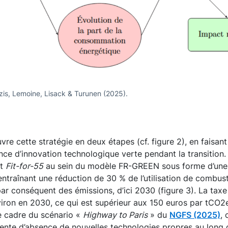
tzis, Lemoine, Lisack & Turunen (2025).
e cette stratégie en deux étapes (cf. figure 2), en faisant
ce d’innovation technologique verte pendant la transition
et
Fit-for-55
au sein du modèle FR-GREEN sous forme d’une
ntraînant une réduction de 30 % de l’utilisation de combust
 par conséquent des émissions, d’ici 2030 (figure 3). La tax
ron en 2030, ce qui est supérieur aux 150 euros par tCO2e
e cadre du scénario «
Highway to Paris
» du
NGFS (2025)
, 
nte d’absence de nouvelles technologies propres au long de