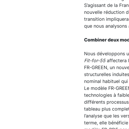
S’agissant de la Fra
nouvelle réduction 
transition impliquerai
que nous analysons 
Combiner deux modè
Nous développons un
Fit-for-55
affectera 
FR-GREEN, un nouvea
structurelles induite
nominal habituel qui
Le modèle FR-GREEN 
technologies à faible
différents processus
tableau plus complet
l’analyse que les ve
terme, elle bénéfici