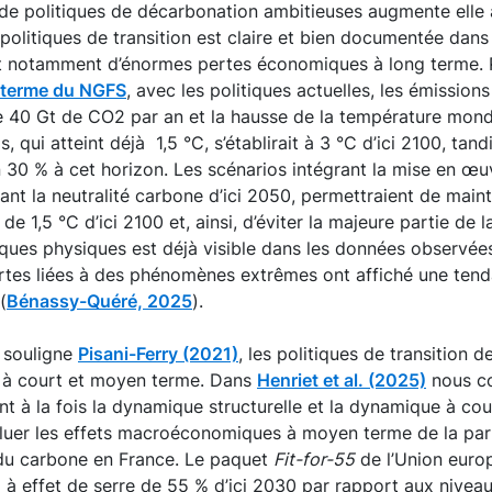
 politiques de décarbonation ambitieuses augmente elle a
olitiques de transition est claire et bien documentée dans la
rait notamment d’énormes pertes économiques à long terme. 
g terme du NGFS
, avec les politiques actuelles, les émission
de 40 Gt de CO2 par an et la hausse de la température mond
s, qui atteint déjà 1,5 °C, s’établirait à 3 °C d’ici 2100, tan
n 30 % à cet horizon. Les scénarios intégrant la mise en œu
nant la neutralité carbone d’ici 2050, permettraient de main
e 1,5 °C d’ici 2100 et, ainsi, d’éviter la majeure partie de 
sques physiques est déjà visible dans les données observées :
ertes liées à des phénomènes extrêmes ont affiché une tend
(
Bénassy-Quéré, 2025
).
 souligne
Pisani-Ferry (2021)
, les politiques de transition 
 à court et moyen terme. Dans
Henriet et al. (2025)
nous c
t à la fois la dynamique structurelle et la dynamique à cou
luer les effets macroéconomiques à moyen terme de la pa
 du carbone en France. Le paquet
Fit-for-55
de l’Union europ
 à effet de serre de 55 % d’ici 2030 par rapport aux nivea