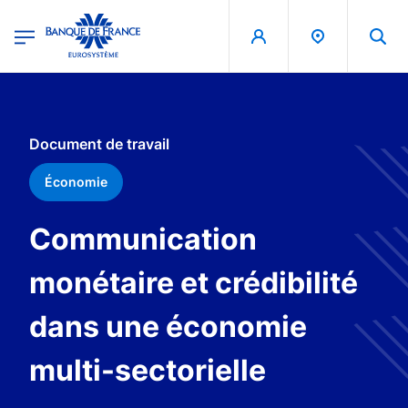
egion
Banque de France - Menu Principal
Aller au contenu principal
Document de travail
Économie
Communication
monétaire et crédibilité
dans une économie
multi-sectorielle