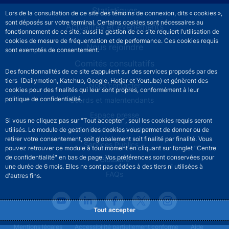
Statistiques
Lors de la consultation de ce site des témoins de connexion, dits « cookies »,
sont déposés sur votre terminal. Certains cookies sont nécessaires au
Actualités et événements
fonctionnement de ce site, aussi la gestion de ce site requiert l’utilisation de
cookies de mesure de fréquentation et de performance. Ces cookies requis
Nous rejoindre
sont exemptés de consentement.
Comités consultatifs
Des fonctionnalités de ce site s’appuient sur des services proposés par des
tiers (Dailymotion, Katchup, Google, Hotjar et Youtube) et génèrent des
Footer secondary menu
Nous contacter
cookies pour des finalités qui leur sont propres, conformément à leur
politique de confidentialité.
Sourds et malentendants
Espace presse
Si vous ne cliquez pas sur "Tout accepter", seul les cookies requis seront
La direction des Achats
utilisés. Le module de gestion des cookies vous permet de donner ou de
retirer votre consentement, soit globalement soit finalité par finalité. Vous
Services Publics +
pouvez retrouver ce module à tout moment en cliquant sur l’onglet "Centre
de confidentialité" en bas de page. Vos préférences sont conservées pour
Glossaire
une durée de 6 mois. Elles ne sont pas cédées à des tiers ni utilisées à
FAQs
d'autres fins.
Tout accepter
Footer legal notice menu
Mentions légales
Accessibilité partiellement conforme
Aide