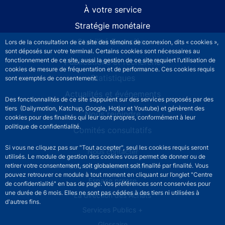
À votre service
Stratégie monétaire
Stabilité financière
Lors de la consultation de ce site des témoins de connexion, dits « cookies »,
sont déposés sur votre terminal. Certains cookies sont nécessaires au
fonctionnement de ce site, aussi la gestion de ce site requiert l’utilisation de
Publications et recherche
cookies de mesure de fréquentation et de performance. Ces cookies requis
Statistiques
sont exemptés de consentement.
Actualités et événements
Des fonctionnalités de ce site s’appuient sur des services proposés par des
tiers (Dailymotion, Katchup, Google, Hotjar et Youtube) et génèrent des
Nous rejoindre
cookies pour des finalités qui leur sont propres, conformément à leur
politique de confidentialité.
Comités consultatifs
Si vous ne cliquez pas sur "Tout accepter", seul les cookies requis seront
Footer secondary menu
Nous contacter
utilisés. Le module de gestion des cookies vous permet de donner ou de
Sourds et malentendants
retirer votre consentement, soit globalement soit finalité par finalité. Vous
pouvez retrouver ce module à tout moment en cliquant sur l’onglet "Centre
Espace presse
de confidentialité" en bas de page. Vos préférences sont conservées pour
une durée de 6 mois. Elles ne sont pas cédées à des tiers ni utilisées à
La direction des Achats
d'autres fins.
Services Publics +
Glossaire