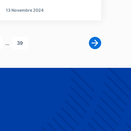
13 Novembre 2024
ge
Dernière page
…
39
Page suivante