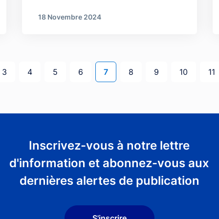
18 Novembre 2024
 page
Page
Page
Page
Page
Page courante
Page
Page
Page
Pa
3
4
5
6
7
8
9
10
11
Inscrivez-vous à notre lettre
d'information et abonnez-vous aux
dernières alertes de publication
S'inscrire