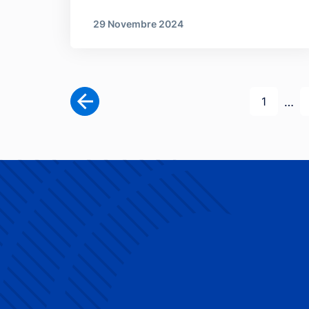
29 Novembre 2024
Pagination
Première
…
1