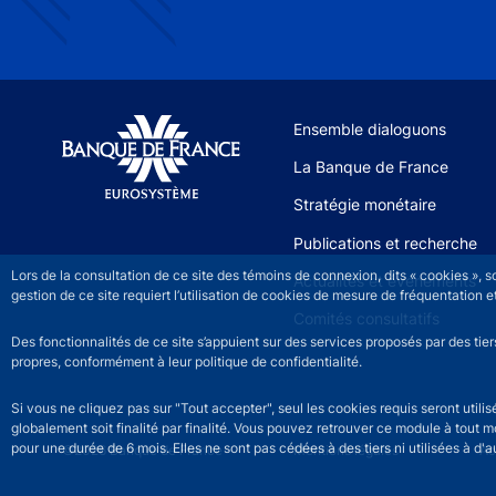
Site navigation
Ensemble dialoguons
La Banque de France
Stratégie monétaire
Publications et recherche
Lors de la consultation de ce site des témoins de connexion, dits « cookies », 
Actualités et événements
gestion de ce site requiert l’utilisation de cookies de mesure de fréquentatio
Comités consultatifs
Des fonctionnalités de ce site s’appuient sur des services proposés par des tie
propres, conformément à leur politique de confidentialité.
Si vous ne cliquez pas sur "Tout accepter", seul les cookies requis seront util
globalement soit finalité par finalité. Vous pouvez retrouver ce module à tout 
pour une durée de 6 mois. Elles ne sont pas cédées à des tiers ni utilisées à d'au
©2026 Banque de France
Footer legal notice men
Mentions légales
Ac