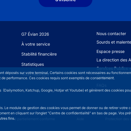
Footer secondary
Nous contacter
G7 Évian 2026
Sourds et malent
À votre service
Espace presse
Stabilité financière
La direction des 
Statistiques
Services Publics 
sont déposés sur votre terminal. Certains cookies sont nécessaires au fonctionneme
Nous rejoindre
Glossaire
n et de performance. Ces cookies requis sont exemptés de consentement.
FAQs
rs (Dailymotion, Katchup, Google, Hotjar et Youtube) et génèrent des cookies pour 
isés. Le module de gestion des cookies vous permet de donner ou de retirer votre 
moment en cliquant sur l’onglet "Centre de confidentialité" en bas de page. Vos p
tres fins.
u
cessibilité partiellement conforme
Aide
Protection des