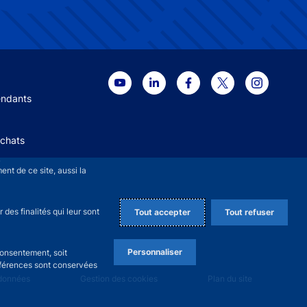
 menu
endants
Achats
+
nt de ce site, aussi la
des finalités qui leur sont
Tout accepter
Tout refuser
Personnaliser
consentement, soit
références sont conservées
 données
Gestion des cookies
Plan du site