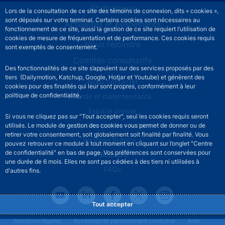
Statistiques
Lors de la consultation de ce site des témoins de connexion, dits « cookies »,
sont déposés sur votre terminal. Certains cookies sont nécessaires au
Actualités et événements
fonctionnement de ce site, aussi la gestion de ce site requiert l’utilisation de
cookies de mesure de fréquentation et de performance. Ces cookies requis
Nous rejoindre
sont exemptés de consentement.
Comités consultatifs
Des fonctionnalités de ce site s’appuient sur des services proposés par des
tiers (Dailymotion, Katchup, Google, Hotjar et Youtube) et génèrent des
Footer secondary menu
Nous contacter
cookies pour des finalités qui leur sont propres, conformément à leur
politique de confidentialité.
Sourds et malentendants
Espace presse
Si vous ne cliquez pas sur "Tout accepter", seul les cookies requis seront
La direction des Achats
utilisés. Le module de gestion des cookies vous permet de donner ou de
retirer votre consentement, soit globalement soit finalité par finalité. Vous
Services Publics +
pouvez retrouver ce module à tout moment en cliquant sur l’onglet "Centre
de confidentialité" en bas de page. Vos préférences sont conservées pour
Glossaire
une durée de 6 mois. Elles ne sont pas cédées à des tiers ni utilisées à
FAQs
d'autres fins.
Tout accepter
Footer legal notice menu
Mentions légales
Accessibilité partiellement conforme
Aide