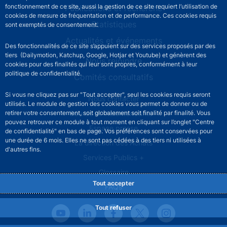
fonctionnement de ce site, aussi la gestion de ce site requiert l’utilisation de
Publications et recherche
cookies de mesure de fréquentation et de performance. Ces cookies requis
Statistiques
sont exemptés de consentement.
Actualités et événements
Des fonctionnalités de ce site s’appuient sur des services proposés par des
tiers (Dailymotion, Katchup, Google, Hotjar et Youtube) et génèrent des
Nous rejoindre
cookies pour des finalités qui leur sont propres, conformément à leur
politique de confidentialité.
Comités consultatifs
Si vous ne cliquez pas sur "Tout accepter", seul les cookies requis seront
Footer secondary menu
Nous contacter
utilisés. Le module de gestion des cookies vous permet de donner ou de
retirer votre consentement, soit globalement soit finalité par finalité. Vous
Sourds et malentendants
pouvez retrouver ce module à tout moment en cliquant sur l’onglet "Centre
Espace presse
de confidentialité" en bas de page. Vos préférences sont conservées pour
une durée de 6 mois. Elles ne sont pas cédées à des tiers ni utilisées à
La direction des Achats
d'autres fins.
Services Publics +
Glossaire
Tout accepter
FAQs
Tout refuser