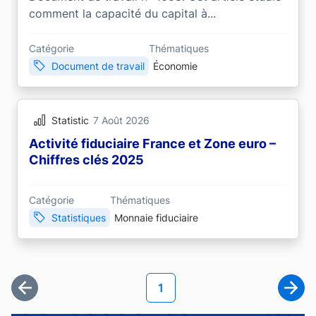
comment la capacité du capital à...
Catégorie
Thématiques
Document de travail
Économie
Statistic
7 Août 2026
Activité fiduciaire France et Zone euro –
Chiffres clés 2025
Catégorie
Thématiques
Statistiques
Monnaie fiduciaire
Pagination
Page courante
1
Première page
Page