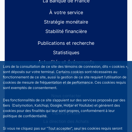
La Banque de France
À votre service
Stratégie monétaire
Stabilité financière
Publications et recherche
Statistiques
Actualités et événements
Lors de la consultation de ce site des témoins de connexion, dits « cookies »,
sont déposés sur votre terminal. Certains cookies sont nécessaires au
Nous rejoindre
fonctionnement de ce site, aussi la gestion de ce site requiert l’utilisation de
Comités consultatifs
cookies de mesure de fréquentation et de performance. Ces cookies requis
sont exemptés de consentement.
Footer secondary menu
Nous contacter
Des fonctionnalités de ce site s’appuient sur des services proposés par des
Sourds et malentendants
tiers (Dailymotion, Katchup, Google, Hotjar et Youtube) et génèrent des
cookies pour des finalités qui leur sont propres, conformément à leur
Espace presse
politique de confidentialité.
La direction des Achats
Si vous ne cliquez pas sur "Tout accepter", seul les cookies requis seront
Services Publics +