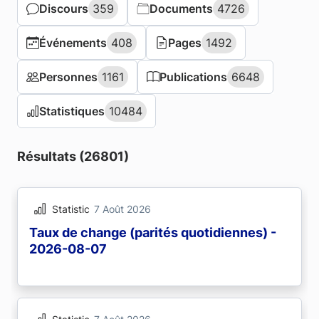
Discours
Discours
359
359
Documents
Documents
4726
4726
Événements
Événements
408
408
Pages
Pages
1492
1492
Personnes
Personnes
1161
1161
Publications
Publications
6648
6648
Statistiques
Statistiques
10484
10484
Résultats (26801)
Statistic
7 Août 2026
Taux de change (parités quotidiennes) -
2026-08-07