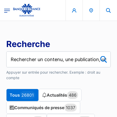
Aller au contenu principal
region
Banque de France - Menu Principal
Recherche
Appuyer sur entrée pour rechercher. Exemple : droit au
compte
Tous
Tous
26801
26801
Actualités
Actualités
486
486
Communiqués de presse
Communiqués de presse
1037
1037