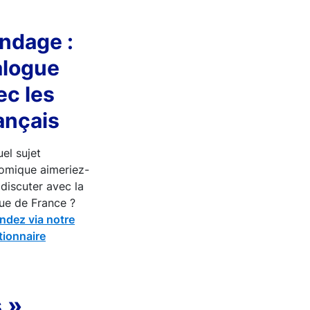
ndage :
alogue
ec les
ançais
el sujet
omique aimeriez-
discuter avec la
ue de France ?
ndez via notre
tionnaire
 »