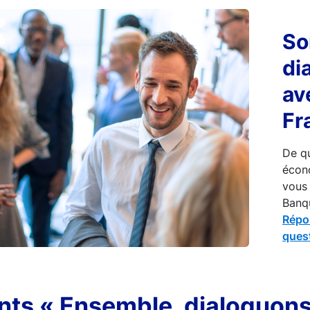
So
di
av
Fr
De qu
écon
vous 
Banq
Répo
ques
ts « Ensemble, dialoguons