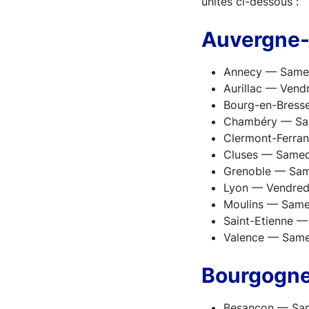
unités ci-dessous :
Auvergne
Annecy — Samed
Aurillac — Vend
Bourg-en-Bress
Chambéry — Sa
Clermont-Ferra
Cluses — Samed
Grenoble — Sam
Lyon — Vendredi
Moulins — Same
Saint-Etienne 
Valence — Same
Bourgogn
Besançon — Sam