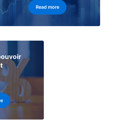
Read more
 pouvoir
t
re