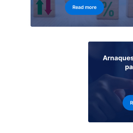
Read more
Arnaques
pa
R