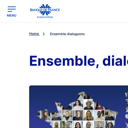
egion
Banque de France - Menu Principal
MENU
Home
Ensemble dialoguons
Ensemble, dia