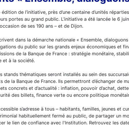
dition de l’initiative, près d’une centaine d’unités répartie
eurs portes au grand public. L’initiative a été lancée le 6 jui
l’occasion de ses 190 ans – et de Dijon.
crivent dans la démarche nationale « Ensemble, dialoguons 
gations du public sur les grands enjeux économiques et fin
issions de la Banque de France : stratégie monétaire, stabili
 et à la société.
s stands thématiques seront installés au sein des succursa
s de la Banque de France. Ils permettront d’échanger de ma
ets concrets et d’actualité : inflation, pouvoir d’achat, dett
rité des billets, finance verte ou encore politique monétair
cessible s’adresse à tous – habitants, familles, jeunes et cu
trimonial habituellement fermé au public, de partager un 
er le lien de confiance avec l'Institution. Retrouvez les da