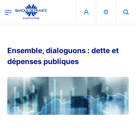
egion
Banque de France - Menu Principal
Aller au contenu principal
Ensemble, dialoguons : dette et
dépenses publiques