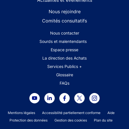
Actualités et événements
Nous rejoindre
Comités consultatifs
Footer secondary menu
Nous contacter
Sourds et malentendants
Espace presse
La direction des Achats
Services Publics +
Glossaire
FAQs
Footer legal notice menu
Mentions légales
Accessibilité partiellement conforme
Aide
Protection des données
Gestion des cookies
Plan du site