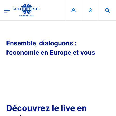
egion
Banque de France - Menu Principal
Aller au contenu principal
Ensemble, dialoguons :
l’économie en Europe et vous
Découvrez le live en