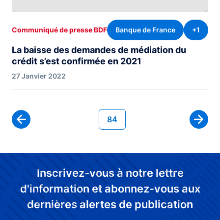
Banque de France
+1
Communiqué de presse BDF
La baisse des demandes de médiation du
crédit s’est confirmée en 2021
27 Janvier 2022
Pagination
Page courante
84
Page 
Inscrivez-vous à notre lettre
d'information et abonnez-vous aux
dernières alertes de publication