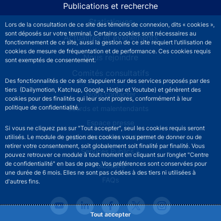
Publications et recherche
Statistiques
Lors de la consultation de ce site des témoins de connexion, dits « cookies »,
sont déposés sur votre terminal. Certains cookies sont nécessaires au
Actualités et événements
fonctionnement de ce site, aussi la gestion de ce site requiert l’utilisation de
cookies de mesure de fréquentation et de performance. Ces cookies requis
Nous rejoindre
sont exemptés de consentement.
Comités consultatifs
Des fonctionnalités de ce site s’appuient sur des services proposés par des
tiers (Dailymotion, Katchup, Google, Hotjar et Youtube) et génèrent des
Footer secondary menu
Nous contacter
cookies pour des finalités qui leur sont propres, conformément à leur
politique de confidentialité.
Sourds et malentendants
Espace presse
Si vous ne cliquez pas sur "Tout accepter", seul les cookies requis seront
La direction des Achats
utilisés. Le module de gestion des cookies vous permet de donner ou de
retirer votre consentement, soit globalement soit finalité par finalité. Vous
Services Publics +
pouvez retrouver ce module à tout moment en cliquant sur l’onglet "Centre
de confidentialité" en bas de page. Vos préférences sont conservées pour
Glossaire
une durée de 6 mois. Elles ne sont pas cédées à des tiers ni utilisées à
FAQs
d'autres fins.
Tout accepter