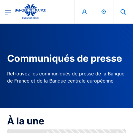
egion
Banque de France - Menu Principal
Aller au contenu principal
Communiqués de presse
Retrouvez les communiqués de presse de la Banque
de France et de la Banque centrale européenne
À la une