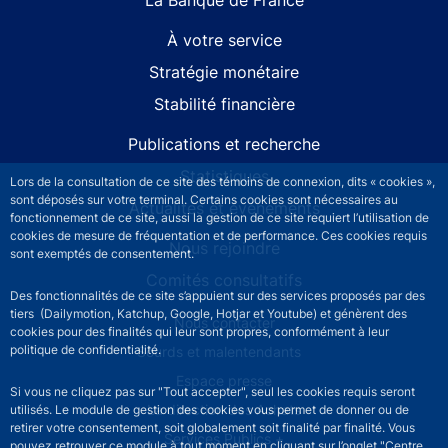
À votre service
Stratégie monétaire
Stabilité financière
Publications et recherche
Statistiques
Lors de la consultation de ce site des témoins de connexion, dits « cookies »,
sont déposés sur votre terminal. Certains cookies sont nécessaires au
Actualités et événements
fonctionnement de ce site, aussi la gestion de ce site requiert l’utilisation de
cookies de mesure de fréquentation et de performance. Ces cookies requis
Nous rejoindre
sont exemptés de consentement.
Comités consultatifs
Des fonctionnalités de ce site s’appuient sur des services proposés par des
tiers (Dailymotion, Katchup, Google, Hotjar et Youtube) et génèrent des
Footer secondary menu
Nous contacter
cookies pour des finalités qui leur sont propres, conformément à leur
politique de confidentialité.
Sourds et malentendants
Espace presse
Si vous ne cliquez pas sur "Tout accepter", seul les cookies requis seront
La direction des Achats
utilisés. Le module de gestion des cookies vous permet de donner ou de
retirer votre consentement, soit globalement soit finalité par finalité. Vous
Services Publics +
pouvez retrouver ce module à tout moment en cliquant sur l’onglet "Centre