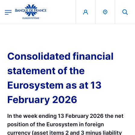
egion
Banque de France - Menu Principal
Aller au contenu principal
Consolidated financial
statement of the
Eurosystem as at 13
February 2026
In the week ending 13 February 2026 the net
position of the Eurosystem in foreign
currency (asset items 2 and 3 minus liability