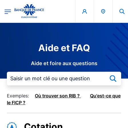
egion
Banque de France - Menu Principal
Aller au contenu principal
Aide et FAQ
Aide et foire aux questions
Exemples:
Où trouver son RIB ?
Qu'est-ce que
le FICP ?
Cotation