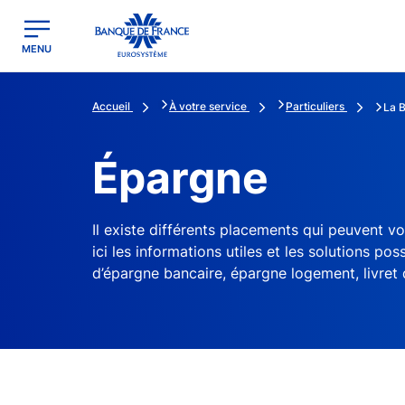
egion
Banque de France - Menu Principal
MENU
Accueil
À votre service
Particuliers
La 
Épargne
Il existe différents placements qui peuvent v
ici les informations utiles et les solutions po
d’épargne bancaire, épargne logement, livret 