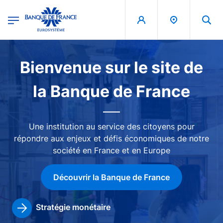
egion
Banque de France - Menu Principal
Aller au contenu principal
Image
Bienvenue sur le site de
la Banque de France
Une institution au service des citoyens pour
répondre aux enjeux et défis économiques de notre
société en France et en Europe
Découvrir la Banque de France
Stratégie monétaire