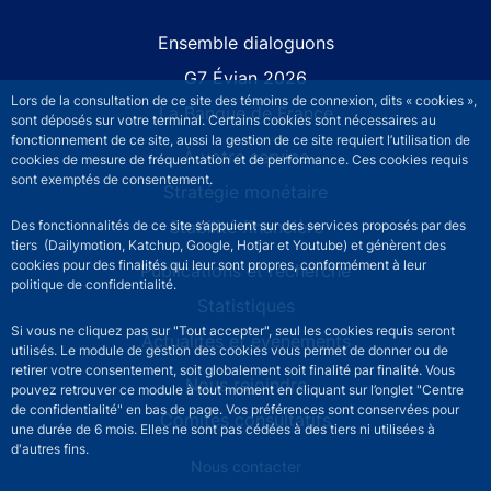
Site navigation
Ensemble dialoguons
G7 Évian 2026
Lors de la consultation de ce site des témoins de connexion, dits « cookies »,
La Banque de France
sont déposés sur votre terminal. Certains cookies sont nécessaires au
fonctionnement de ce site, aussi la gestion de ce site requiert l’utilisation de
À votre service
cookies de mesure de fréquentation et de performance. Ces cookies requis
sont exemptés de consentement.
Stratégie monétaire
Stabilité financière
Des fonctionnalités de ce site s’appuient sur des services proposés par des
tiers (Dailymotion, Katchup, Google, Hotjar et Youtube) et génèrent des
cookies pour des finalités qui leur sont propres, conformément à leur
Publications et recherche
politique de confidentialité.
Statistiques
Si vous ne cliquez pas sur "Tout accepter", seul les cookies requis seront
Actualités et événements
utilisés. Le module de gestion des cookies vous permet de donner ou de
retirer votre consentement, soit globalement soit finalité par finalité. Vous
Nous rejoindre
pouvez retrouver ce module à tout moment en cliquant sur l’onglet "Centre
de confidentialité" en bas de page. Vos préférences sont conservées pour
Comités consultatifs
une durée de 6 mois. Elles ne sont pas cédées à des tiers ni utilisées à
d'autres fins.
Footer secondary menu
Nous contacter