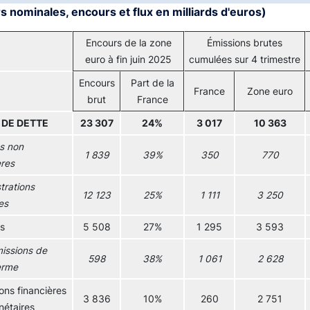
s nominales, encours et flux en milliards d'euros)
Encours de la zone
Émissions brutes
euro à fin juin 2025
cumulées sur 4 trimestre
Encours
Part de la
France
Zone euro
brut
France
 DE DETTE
23 307
24%
3 017
10 363
s non
1 839
39%
350
770
ères
trations
12 123
25%
1 111
3 250
es
s
5 508
27%
1 295
3 593
issions de
598
38%
1 061
2 628
erme
ions financières
3 836
10%
260
2 751
étaires