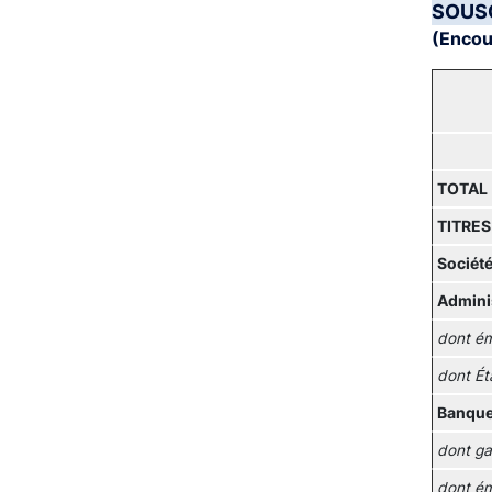
SOUS
(Encour
TOTAL
TITRES
Société
Adminis
dont ém
dont Ét
Banque
dont ga
dont ém