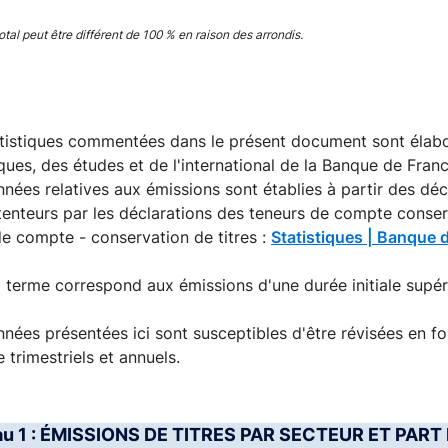
interactive chart.
total peut être différent de 100 % en raison des arrondis.
atistiques commentées dans le présent document sont élabo
iques, des études et de l'international de la Banque de Fran
nées relatives aux émissions sont établies à partir des décl
enteurs par les déclarations des teneurs de compte conserva
e compte - conservation de titres :
Statistiques | Banque 
 terme correspond aux émissions d'une durée initiale supér
nées présentées ici sont susceptibles d'être révisées en 
e trimestriels et annuels.
au 1 : ÉMISSIONS DE TITRES PAR SECTEUR ET PAR