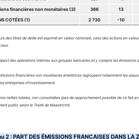
tions financières non monétaires (3)
366
13
S COTÉES (1)
2 730
-10
urs des titres de dette est exprimé en valeur nominale, celui des actions en vale
ction.
mpact des opérations internes aux groupes bancaires et y compris les émissions 
stitutions financières non monétaires émettrices regroupent notamment les assura
les entreprises d'investissement.
ons nettes totales, non consolidées (pas de rapprochement possible de ce fait ave
ent public selon le Traité de Maastricht).
au 2 : PART DES ÉMISSIONS FRANCAISES DANS LA