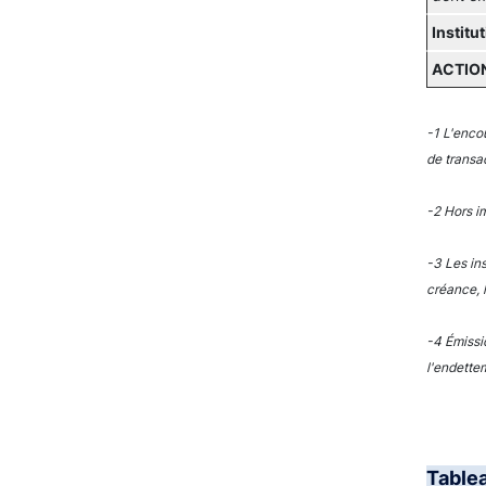
Institu
ACTION
-1 L'enco
de transa
-2 Hors i
-3 Les in
créance, 
-4 Émissi
l'endettem
Table