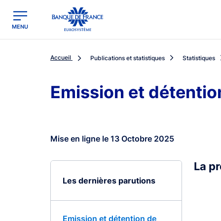
egion
Banque de France - Menu Principal
MENU
Accueil
Publications et statistiques
Statistiques
Emission et détentio
Mise en ligne le 13 Octobre 2025
La p
Les dernières parutions
Emission et détention de