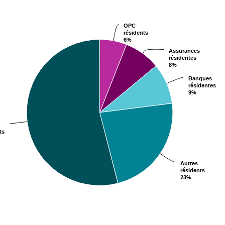
rt with 5 slices.
s data table, Chart
OPC
OPC
résidents
résidents
6%
6%
Assurances
Assurances
résidentes
résidentes
8%
8%
Banques
Banques
résidentes
résidentes
9%
9%
ts
ts
Autres
Autres
résidents
résidents
23%
23%