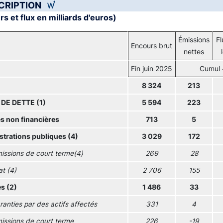
CRIPTION
s et flux en milliards d'euros)
Émissions
Fl
Encours brut
nettes
Fin juin 2025
Cumul 
8 324
213
 DE DETTE (1)
5 594
223
s non financières
713
5
trations publiques (4)
3 029
172
issions de court terme(4)
269
28
at (4)
2 706
155
s (2)
1 486
33
ranties par des actifs affectés
331
4
issions de court terme
226
-19