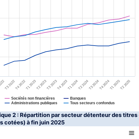
2022
T1 2024
T3 2022
T2 2024
T4 2022
T3 2024
T1 2023
T4 2024
T2 2023
T1 2025
T3 2023
T2 2025
T4 2023
Sociétés non financières
Banques
Administrations publiques
Tous secteurs confondus
interactive chart.
que 2 : Répartition par secteur détenteur des titres 
s cotées) à fin juin 2025