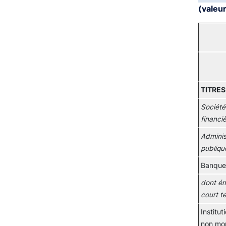
(valeur
TITRES
Société
financi
Adminis
publiqu
Banque
dont ém
court t
Institut
non mon