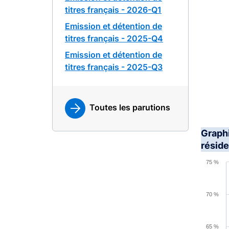
titres français - 2026-Q1
Emission et détention de
titres français - 2025-Q4
Emission et détention de
titres français - 2025-Q3
Toutes les parutions
Graphi
réside
Chart
75 %
Line ch
View a
70 %
The cha
The cha
65 %