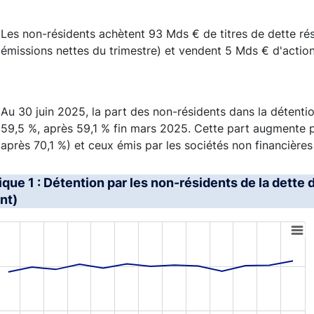
Les non-résidents achètent 93 Mds € de titres de dette ré
émissions nettes du trimestre) et vendent 5 Mds € d'action
Au 30 juin 2025, la part des non-résidents dans la détentio
59,5 %, après 59,1 % fin mars 2025. Cette part augmente p
après 70,1 %) et ceux émis par les sociétés non financières
que 1 : Détention par les non-résidents de la dette
nt)
art with 4 lines.
s data table, Chart
rt has 1 X axis displaying XAxis.
rt has 1 Y axis displaying YAxis. Range: 45 to 75.