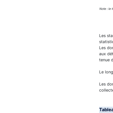
End of 
Note : le 
Les st
statist
Les don
aux dét
tenue d
Le long
Les don
collect
Table