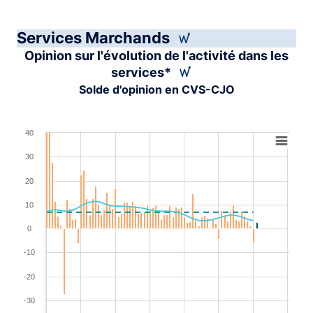
Services Marchands
Opinion sur l'évolution de l'activité dans les
services*
Solde d'opinion en CVS-CJO
Chart
40
Combination chart with 4 data series.
30
View as data table, Chart
20
The chart has 1 X axis displaying XAxis.
10
The chart has 1 Y axis displaying YAxis. Range: -40 to 4
0
-10
-20
-30