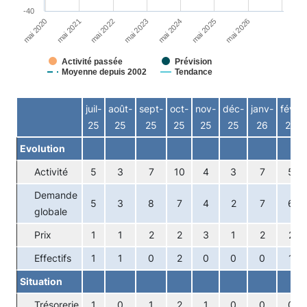
-40
mai 2026
mai 2023
mai 2020
mai 2024
mai 2021
mai 2025
mai 2022
Activité passée
Prévision
Moyenne depuis 2002
Tendance
End of interactive chart.
juil-
août-
sept-
oct-
nov-
déc-
janv-
févr-
25
25
25
25
25
25
26
26
Evolution
Activité
5
3
7
10
4
3
7
5
Demande
5
3
8
7
4
2
7
6
globale
Prix
1
1
2
2
3
1
2
2
Effectifs
1
1
0
2
0
0
0
1
Situation
Trésorerie
1
0
1
2
1
0
0
0