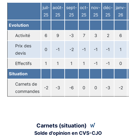
End of interactive chart.
juil-
août-
sept-
oct-
nov-
déc-
janv-
fév
25
25
25
25
25
25
26
26
Evolution
Activité
6
9
-3
7
3
2
6
5
Prix des
0
-1
-2
-1
-1
-1
1
1
devis
Effectifs
1
1
1
1
-1
-1
0
1
Situation
Carnets de
-2
-3
-6
0
0
-3
-2
-4
commandes
Carnets (situation)
Solde d'opinion en CVS-CJO