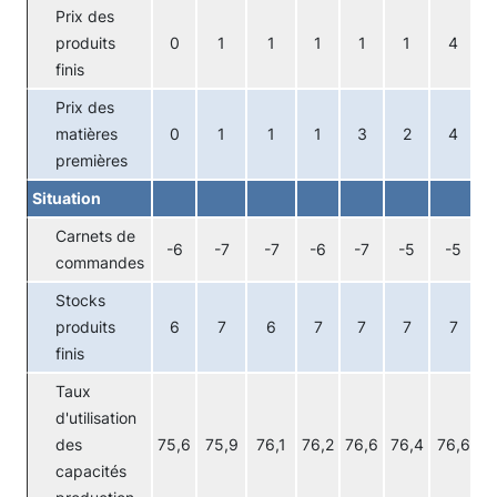
Prix des
produits
0
1
1
1
1
1
4
finis
Prix des
matières
0
1
1
1
3
2
4
premières
Situation
Carnets de
-6
-7
-7
-6
-7
-5
-5
commandes
Stocks
produits
6
7
6
7
7
7
7
finis
Taux
d'utilisation
des
75,6
75,9
76,1
76,2
76,6
76,4
76,6
7
capacités