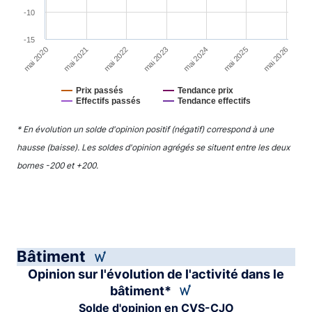
-10
-15
mai 2022
mai 2025
mai 2021
mai 2024
mai 2020
mai 2023
mai 2026
Prix passés
Tendance prix
Effectifs passés
Tendance effectifs
End of interactive chart.
* En évolution un solde d'opinion positif (négatif) correspond à une
hausse (baisse). Les soldes d'opinion agrégés se situent entre les deux
bornes -200 et +200.
Bâtiment
Opinion sur l'évolution de l'activité dans le
bâtiment*
Solde d'opinion en CVS-CJO