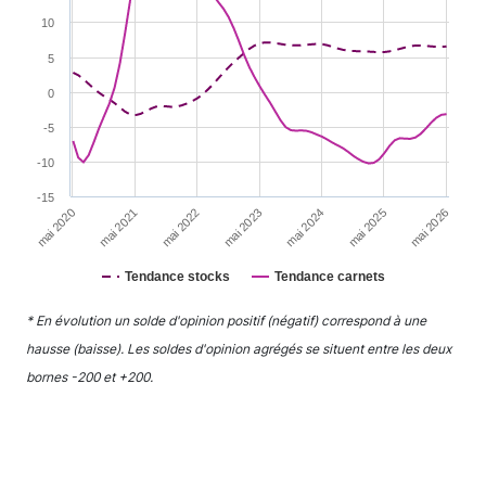
The chart has 1 Y axis displaying YAxis. Range: -15 to 3
10
5
0
-5
-10
-15
mai 2022
mai 2025
mai 2021
mai 2024
mai 2020
mai 2023
mai 2026
Tendance stocks
Tendance carnets
End of interactive chart.
* En évolution un solde d'opinion positif (négatif) correspond à une
hausse (baisse). Les soldes d'opinion agrégés se situent entre les deux
bornes -200 et +200.