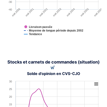
-30
mai 2020
mai 2021
mai 2022
mai 2023
mai 2024
mai 2025
mai 2026
-40
Livraison passée
Moyenne de longue période depuis 2002
Tendance
End of interactive chart.
Stocks et carnets de commandes (situation)
Solde d'opinion en CVS-CJO
Chart
30
Line chart with 2 lines.
25
View as data table, Chart
20
The chart has 1 X axis displaying XAxis.
15