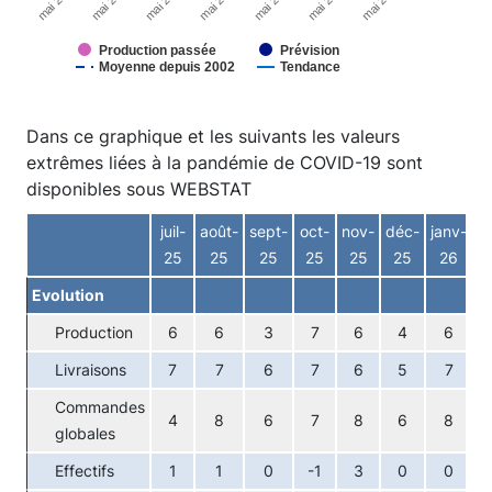
mai 2026
mai 2023
mai 2020
mai 2024
mai 2021
mai 2025
mai 2022
Production passée
Prévision
Moyenne depuis 2002
Tendance
End of interactive chart.
Dans ce graphique et les suivants les valeurs
extrêmes liées à la pandémie de COVID-19 sont
disponibles sous WEBSTAT
juil-
août-
sept-
oct-
nov-
déc-
janv-
fé
25
25
25
25
25
25
26
Evolution
Production
6
6
3
7
6
4
6
Livraisons
7
7
6
7
6
5
7
Commandes
4
8
6
7
8
6
8
globales
Effectifs
1
1
0
-1
3
0
0