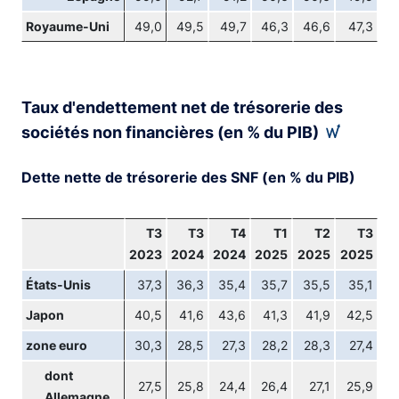
Royaume-Uni
49,0
49,5
49,7
46,3
46,6
47,3
Taux d'endettement net de trésorerie des
sociétés non financières (en % du PIB)
Dette nette de trésorerie des SNF (en % du PIB)
T3
T3
T4
T1
T2
T3
2023
2024
2024
2025
2025
2025
États-Unis
37,3
36,3
35,4
35,7
35,5
35,1
Japon
40,5
41,6
43,6
41,3
41,9
42,5
zone euro
30,3
28,5
27,3
28,2
28,3
27,4
dont
27,5
25,8
24,4
26,4
27,1
25,9
Allemagne