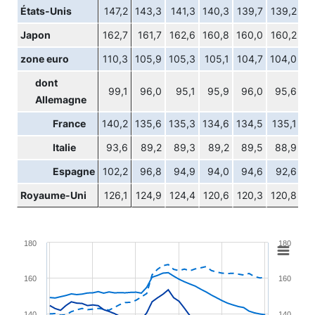
États-Unis
147,2
143,3
141,3
140,3
139,7
139,2
Japon
162,7
161,7
162,6
160,8
160,0
160,2
zone euro
110,3
105,9
105,3
105,1
104,7
104,0
dont
99,1
96,0
95,1
95,9
96,0
95,6
Allemagne
France
140,2
135,6
135,3
134,6
134,5
135,1
Italie
93,6
89,2
89,3
89,2
89,5
88,9
Espagne
102,2
96,8
94,9
94,0
94,6
92,6
Royaume-Uni
126,1
124,9
124,4
120,6
120,3
120,8
Chart
180
180
Line chart with 4 lines.
160
160
View as data table, Chart
The chart has 1 X axis displaying XAxis.
140
140