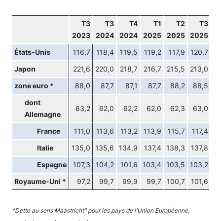
T3
T3
T4
T1
T2
T3
2023
2024
2024
2025
2025
2025
États-Unis
116,7
118,4
119,5
119,2
117,9
120,7
Japon
221,6
220,0
218,7
216,7
215,5
213,0
zone euro *
88,0
87,7
87,1
87,7
88,2
88,5
dont
63,2
62,0
62,2
62,0
62,3
63,0
Allemagne
France
111,0
113,6
113,2
113,9
115,7
117,4
Italie
135,0
135,6
134,9
137,4
138,3
137,8
Espagne
107,3
104,2
101,6
103,4
103,5
103,2
Royaume-Uni *
97,2
99,7
99,9
99,7
100,7
101,6
*Dette au sens Maastricht" pour les pays de l'Union Européenne,