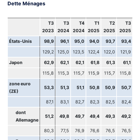
Dette Ménages
T3
T3
T4
T1
T2
T3
2023
2024
2024
2025
2025
2025
États-Unis
98,9
96,1
95,0
94,0
93,7
93,4
129,2
125,0
123,5
122,4
122,0
121,9
Japon
62,9
62,1
62,1
61,8
61,3
61,1
115,8
115,3
115,7
115,9
115,7
115,8
zone euro
53,3
51,3
51,1
50,8
50,9
50,7
(ZE)
87,1
83,1
82,7
82,3
82,5
82,4
dont
51,2
49,8
49,7
49,4
49,3
49,2
Allemagne
80,3
77,5
76,9
76,6
76,5
76,5