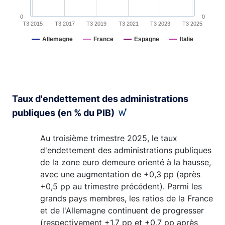
0
0
T3 2015
T3 2017
T3 2019
T3 2021
T3 2023
T3 2025
Allemagne
France
Espagne
Italie
End of interactive chart.
Taux d'endettement des administrations
publiques (en % du PIB)
Au troisième trimestre 2025, le taux
d'endettement des administrations publiques
de la zone euro demeure orienté à la hausse,
avec une augmentation de +0,3 pp (après
+0,5 pp au trimestre précédent). Parmi les
grands pays membres, les ratios de la France
et de l'Allemagne continuent de progresser
(respectivement +1,7 pp et +0,7 pp après