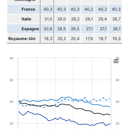
France
40,3
40,3
40,3
40,2
40,2
40,3
Italie
31,5
29,0
28,2
29,1
29,4
28,7
Espagne
30,6
28,5
26,5
27,1
27,1
26,1
Royaume-Uni
18,3
20,2
20,4
17,6
18,7
19,3
Chart
80
80
Line chart with 4 lines.
View as data table, Chart
60
60
The chart has 1 X axis displaying XAxis.
The chart has 2 Y axes displaying YAxis and YAxis2.
40
40
20
20