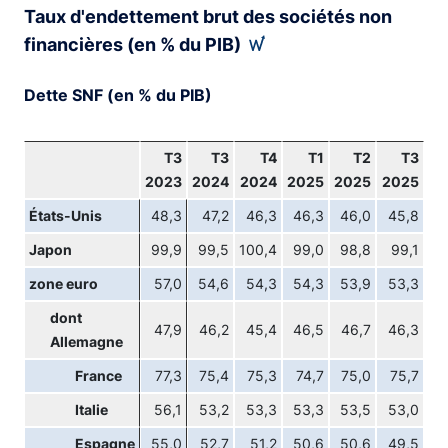
Taux d'endettement brut des sociétés non
financières (en % du PIB)
Dette SNF (en % du PIB)
T3
T3
T4
T1
T2
T3
2023
2024
2024
2025
2025
2025
États-Unis
48,3
47,2
46,3
46,3
46,0
45,8
Japon
99,9
99,5
100,4
99,0
98,8
99,1
zone euro
57,0
54,6
54,3
54,3
53,9
53,3
dont
47,9
46,2
45,4
46,5
46,7
46,3
Allemagne
France
77,3
75,4
75,3
74,7
75,0
75,7
Italie
56,1
53,2
53,3
53,3
53,5
53,0
Espagne
55,0
52,7
51,2
50,6
50,6
49,5