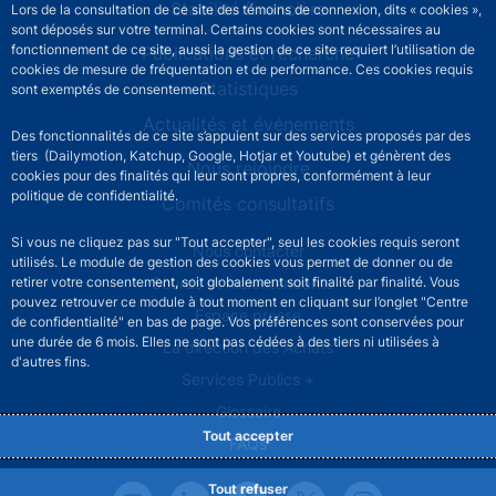
Stabilité financière
Lors de la consultation de ce site des témoins de connexion, dits « cookies »,
sont déposés sur votre terminal. Certains cookies sont nécessaires au
fonctionnement de ce site, aussi la gestion de ce site requiert l’utilisation de
Publications et recherche
cookies de mesure de fréquentation et de performance. Ces cookies requis
Statistiques
sont exemptés de consentement.
Actualités et événements
Des fonctionnalités de ce site s’appuient sur des services proposés par des
tiers (Dailymotion, Katchup, Google, Hotjar et Youtube) et génèrent des
Nous rejoindre
cookies pour des finalités qui leur sont propres, conformément à leur
politique de confidentialité.
Comités consultatifs
Si vous ne cliquez pas sur "Tout accepter", seul les cookies requis seront
Footer secondary menu
Nous contacter
utilisés. Le module de gestion des cookies vous permet de donner ou de
Sourds et malentendants
retirer votre consentement, soit globalement soit finalité par finalité. Vous
pouvez retrouver ce module à tout moment en cliquant sur l’onglet "Centre
Espace presse
de confidentialité" en bas de page. Vos préférences sont conservées pour
une durée de 6 mois. Elles ne sont pas cédées à des tiers ni utilisées à
La direction des Achats
d'autres fins.
Services Publics +
Glossaire
Tout accepter
FAQs
Tout refuser