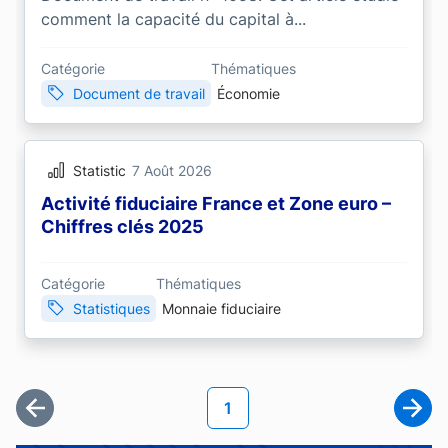
comment la capacité du capital à...
Catégorie
Thématiques
Document de travail
Économie
Statistic
7 Août 2026
Activité fiduciaire France et Zone euro –
Chiffres clés 2025
Catégorie
Thématiques
Statistiques
Monnaie fiduciaire
Pagination
Page courante
1
Première page
Page