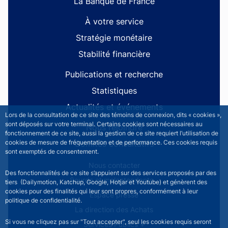
La Banque de France
À votre service
Stratégie monétaire
Stabilité financière
Publications et recherche
Statistiques
Actualités et événements
Lors de la consultation de ce site des témoins de connexion, dits « cookies »,
sont déposés sur votre terminal. Certains cookies sont nécessaires au
Nous rejoindre
fonctionnement de ce site, aussi la gestion de ce site requiert l’utilisation de
Comités consultatifs
cookies de mesure de fréquentation et de performance. Ces cookies requis
sont exemptés de consentement.
Footer secondary menu
Nous contacter
Des fonctionnalités de ce site s’appuient sur des services proposés par des
Sourds et malentendants
tiers (Dailymotion, Katchup, Google, Hotjar et Youtube) et génèrent des
cookies pour des finalités qui leur sont propres, conformément à leur
Espace presse
politique de confidentialité.
La direction des Achats
Si vous ne cliquez pas sur "Tout accepter", seul les cookies requis seront
Services Publics +