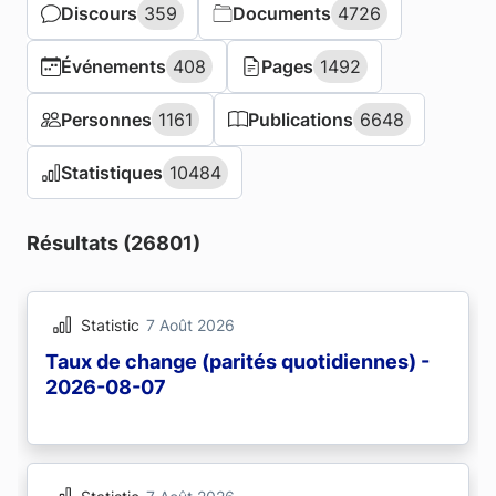
Discours
Discours
359
359
Documents
Documents
4726
4726
Événements
Événements
408
408
Pages
Pages
1492
1492
Personnes
Personnes
1161
1161
Publications
Publications
6648
6648
Statistiques
Statistiques
10484
10484
Résultats (26801)
Statistic
7 Août 2026
Taux de change (parités quotidiennes) -
2026-08-07