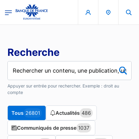
Aller au contenu principal
region
Banque de France - Menu Principal
Recherche
Appuyer sur entrée pour rechercher. Exemple : droit au
compte
Tous
Tous
26801
26801
Actualités
Actualités
486
486
Communiqués de presse
Communiqués de presse
1037
1037