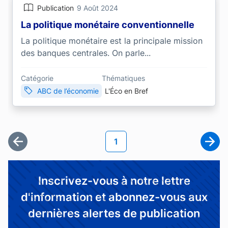
Publication
9 Août 2024
La politique monétaire conventionnelle
La politique monétaire est la principale mission
des banques centrales. On parle...
Catégorie
Thématiques
ABC de l’économie
L'Éco en Bref
Pagination
Page courante
1
Première page
Page
Inscrivez-vous à notre lettre
d'information et abonnez-vous aux
dernières alertes de publication