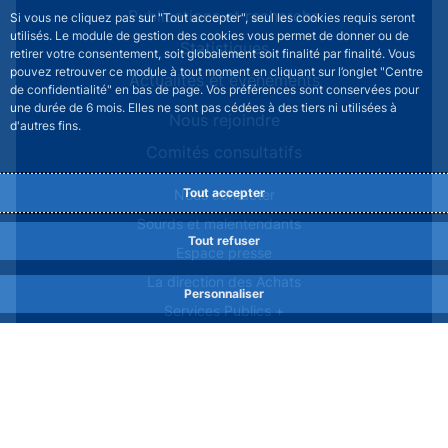
Publications et recherche
Si vous ne cliquez pas sur "Tout accepter", seul les cookies requis seront
utilisés. Le module de gestion des cookies vous permet de donner ou de
Statistiques
retirer votre consentement, soit globalement soit finalité par finalité. Vous
pouvez retrouver ce module à tout moment en cliquant sur l’onglet "Centre
Actualités et événements
de confidentialité" en bas de page. Vos préférences sont conservées pour
une durée de 6 mois. Elles ne sont pas cédées à des tiers ni utilisées à
Nous rejoindre
d'autres fins.
Comités consultatifs
Footer secondary menu
Tout accepter
Nous contacter
Sourds et malentendants
Tout refuser
Espace presse
La direction des Achats
Personnaliser
Services Publics +
Glossaire
FAQs