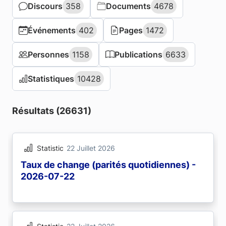
Discours
Discours
358
358
Documents
Documents
4678
4678
Événements
Événements
402
402
Pages
Pages
1472
1472
Personnes
Personnes
1158
1158
Publications
Publications
6633
6633
Statistiques
Statistiques
10428
10428
Résultats (26631)
Statistic
22 Juillet 2026
Taux de change (parités quotidiennes) -
2026-07-22