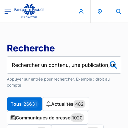
Aller au contenu principal
region
Banque de France - Menu Principal
Recherche
Appuyer sur entrée pour rechercher. Exemple : droit au
compte
Tous
Tous
26631
26631
Actualités
Actualités
482
482
Communiqués de presse
Communiqués de presse
1020
1020