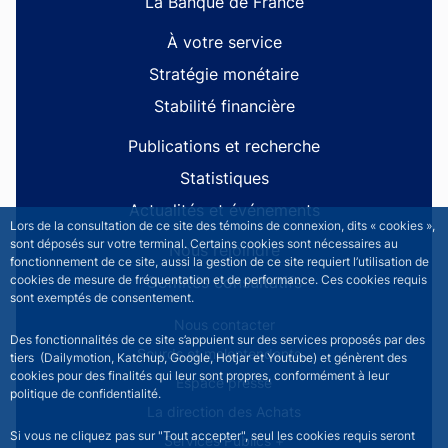
La Banque de France
À votre service
Stratégie monétaire
Stabilité financière
Publications et recherche
Statistiques
Actualités et événements
Lors de la consultation de ce site des témoins de connexion, dits « cookies »,
sont déposés sur votre terminal. Certains cookies sont nécessaires au
Nous rejoindre
fonctionnement de ce site, aussi la gestion de ce site requiert l’utilisation de
Comités consultatifs
cookies de mesure de fréquentation et de performance. Ces cookies requis
sont exemptés de consentement.
Footer secondary menu
Nous contacter
Des fonctionnalités de ce site s’appuient sur des services proposés par des
Sourds et malentendants
tiers (Dailymotion, Katchup, Google, Hotjar et Youtube) et génèrent des
cookies pour des finalités qui leur sont propres, conformément à leur
Espace presse
politique de confidentialité.
La direction des Achats
Si vous ne cliquez pas sur "Tout accepter", seul les cookies requis seront
Services Publics +