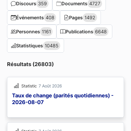
Discours
Discours
359
359
Documents
Documents
4727
4727
Événements
Événements
408
408
Pages
Pages
1492
1492
Personnes
Personnes
1161
1161
Publications
Publications
6648
6648
Statistiques
Statistiques
10485
10485
Résultats (26803)
Statistic
7 Août 2026
Taux de change (parités quotidiennes) -
2026-08-07