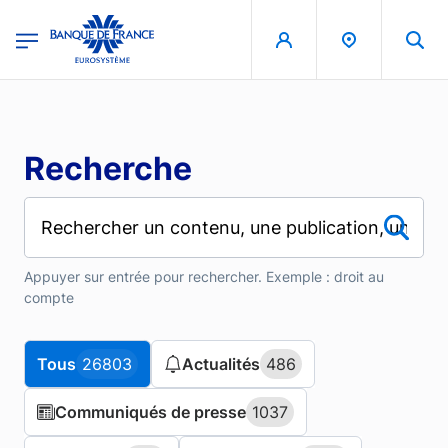
Aller au contenu principal
region
Banque de France - Menu Principal
Recherche
Appuyer sur entrée pour rechercher. Exemple : droit au
compte
Tous
Tous
26803
26803
Actualités
Actualités
486
486
Communiqués de presse
Communiqués de presse
1037
1037