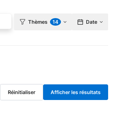
Thèmes
14
Date
ndances régionales : Auvergne-Rhône-Alpes
ogne-Franche-Comté
rimer le filtre Tendances régionales : Bretagne
ndances régionales : Corse
tre Tendances régionales : Hauts-de-France
endances régionales : Normandie
tre Tendances régionales : Occitanie
Supprimer le filtre Tendances régionales : Provence-Alpes-Côte d'Azur