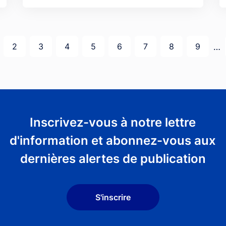
e courante
Page
Page
Page
Page
Page
Page
Page
Page
…
2
3
4
5
6
7
8
9
Inscrivez-vous à notre lettre
d'information et abonnez-vous aux
dernières alertes de publication
S'inscrire