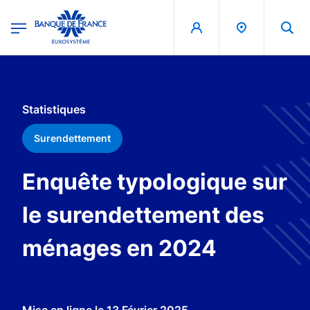
egion
Banque de France - Menu Principal
Aller au contenu principal
Statistiques
Surendettement
Enquête typologique sur
le surendettement des
ménages en 2024