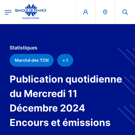
egion
Banque de France - Menu Principal
Aller au contenu principal
Statistiques
Marché des TCN
+ 1
Publication quotidienne
du Mercredi 11
Décembre 2024
Encours et émissions