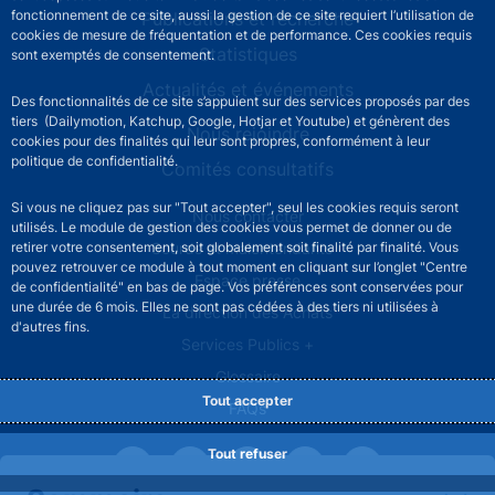
fonctionnement de ce site, aussi la gestion de ce site requiert l’utilisation de
Publications et recherche
cookies de mesure de fréquentation et de performance. Ces cookies requis
Statistiques
sont exemptés de consentement.
Actualités et événements
Des fonctionnalités de ce site s’appuient sur des services proposés par des
tiers (Dailymotion, Katchup, Google, Hotjar et Youtube) et génèrent des
Nous rejoindre
cookies pour des finalités qui leur sont propres, conformément à leur
politique de confidentialité.
Comités consultatifs
Si vous ne cliquez pas sur "Tout accepter", seul les cookies requis seront
Footer secondary menu
Nous contacter
utilisés. Le module de gestion des cookies vous permet de donner ou de
Sourds et malentendants
retirer votre consentement, soit globalement soit finalité par finalité. Vous
pouvez retrouver ce module à tout moment en cliquant sur l’onglet "Centre
Espace presse
de confidentialité" en bas de page. Vos préférences sont conservées pour
une durée de 6 mois. Elles ne sont pas cédées à des tiers ni utilisées à
La direction des Achats
d'autres fins.
Services Publics +
Glossaire
Tout accepter
FAQs
Tout refuser