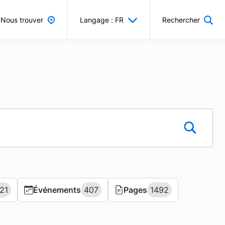
Nous trouver
Langage : FR
Rechercher
21
21
Événements
Événements
407
407
Pages
Pages
1492
1492