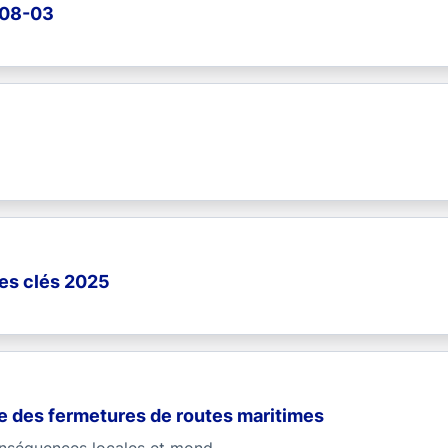
-08-03
res clés 2025
de des fermetures de routes maritimes
onséquences locales et mond...