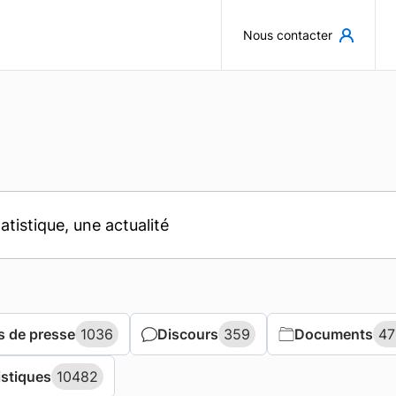
Aller au contenu principal
Nous contacter
 de presse
 de presse
1036
1036
Discours
Discours
359
359
Documents
Documents
47
47
istiques
istiques
10482
10482