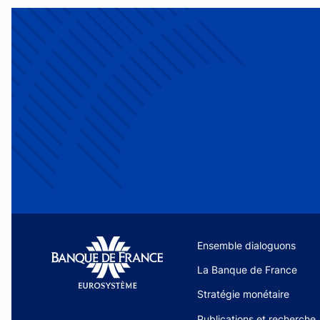
Site navigation
Ensemble dialoguons
La Banque de France
Stratégie monétaire
Publications et recherche