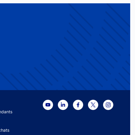
menu
ndants
chats