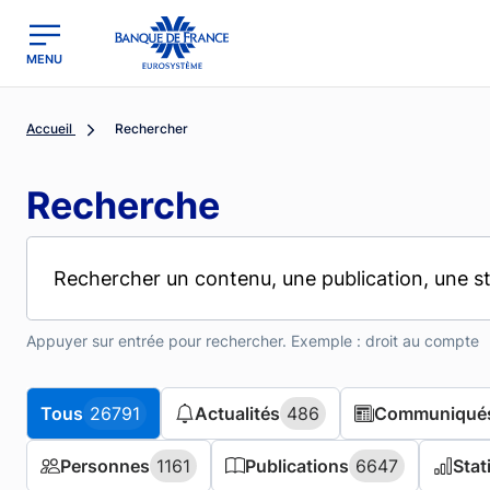
MENU
region
Banque de France - Menu Principal
Accueil
Rechercher
Recherche
Appuyer sur entrée pour rechercher. Exemple : droit au compte
Tous
Tous
26791
26791
Actualités
Actualités
486
486
Communiqués
Communiqués
Personnes
Personnes
1161
1161
Publications
Publications
6647
6647
Stat
Stat