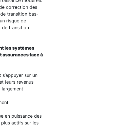
 croissance modérée.
 de correction des
 de transition bas-
 un risque de
 de transition
ant les systèmes
et assurances face à
t s’appuyer sur un
 et leurs revenus
é largement
ment
tée en puissance des
plus actifs sur les