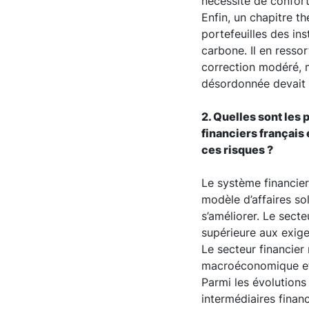
nécessité de confort
Enfin, un chapitre t
portefeuilles des ins
carbone. Il en resso
correction modéré, m
désordonnée devait 
2. Quelles sont les
financiers français 
ces risques ?
Le système financier
modèle d’affaires sol
s’améliorer. Le sect
supérieure aux exig
Le secteur financier
macroéconomique et d
Parmi les évolutions
intermédiaires finan