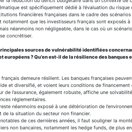
er la réduction du déficit budgétaire dans un contexte de
hématique est spécifiquement dédié à l’évaluation du risque
titutions financières françaises dans le cadre des scénarios
rt notamment que les investisseurs français sont exposés à
ais néanmoins non négligeable, dans le cas où un scénario
se concrétiser.
 principales sources de vulnérabilité identifiées concern
et européens ? Qu’en est-il de la résilience des banques 
 français demeure résilient. Les banques françaises peuven
ide et diversifié, et voient leurs conditions de financement
eur de l’assurance, également robuste, affiche une solvabilit
ences réglementaires.
 reste néanmoins exposé à une détérioration de l’environne
e la situation du secteur non financier.
 notables de ces dernières années, il faut souligner la mon
ciers non bancaires, notamment les hedge funds, de plus en 