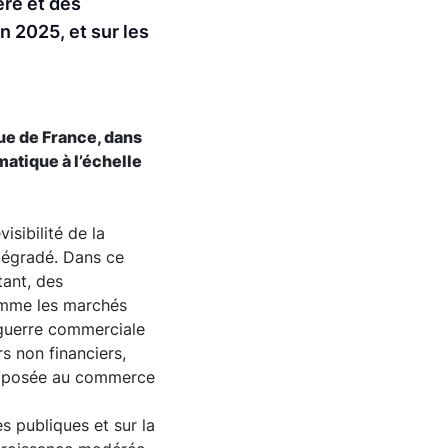
ère et des
in 2025, et sur les
que de France, dans
matique à l’échelle
isibilité de la
dégradé. Dans ce
tant, des
comme les marchés
 guerre commerciale
rs non financiers,
exposée au commerce
s publiques et sur la