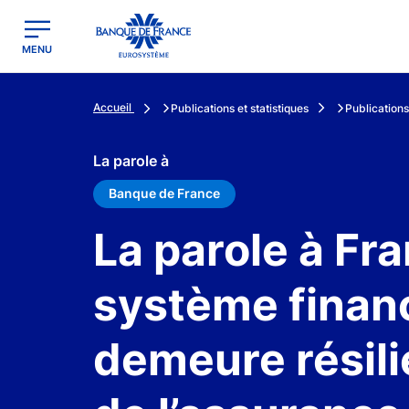
egion
Banque de France - Menu Principal
MENU
Accueil
Publications et statistiques
Publications
La parole à
Banque de France
La parole à Fra
système financ
demeure résili