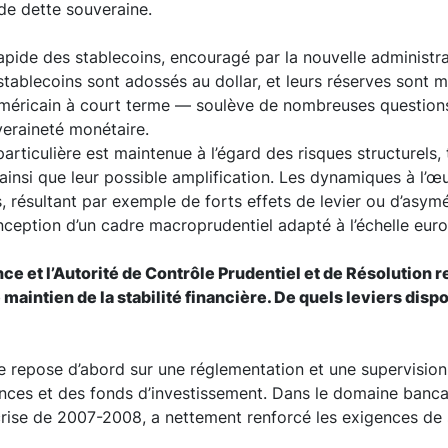
e dette souveraine.
pide des stablecoins, encouragé par la nouvelle administr
stablecoins sont adossés au dollar, et leurs réserves sont 
américain à court terme — soulève de nombreuses questions
veraineté monétaire.
particulière est maintenue à l’égard des risques structurels, 
 ainsi que leur possible amplification. Les dynamiques à l’
, résultant par exemple de forts effets de levier ou d’asymét
onception d’un cadre macroprudentiel adapté à l’échelle eur
nce et l’Autorité de Contrôle Prudentiel et de Résolution 
 maintien de la stabilité financière. De quels leviers dis
ère repose d’abord sur une réglementation et une supervision
ces et des fonds d’investissement. Dans le domaine bancair
a crise de 2007-2008, a nettement renforcé les exigences de 