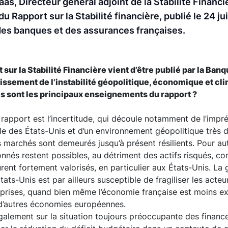
as, Directeur général adjoint de la Stabilité Financi
u Rapport sur la Stabilité financière, publié le 24 ju
e des banques et des assurances françaises.
t sur la Stabilité Financière vient d’être publié par la Ban
issement de l’instabilité géopolitique, économique et cli
ls sont les principaux enseignements du rapport ?
rapport est l’incertitude, qui découle notamment de l’imprév
le des États-Unis et d’un environnement géopolitique très 
es marchés sont demeurés jusqu’à présent résilients. Pour au
nnés restent possibles, au détriment des actifs risqués, 
rent fortement valorisés, en particulier aux États-Unis. La
ats-Unis est par ailleurs susceptible de fragiliser les acteu
prises, quand bien même l’économie française est moins 
 d’autres économies européennes.
galement sur la situation toujours préoccupante des finance