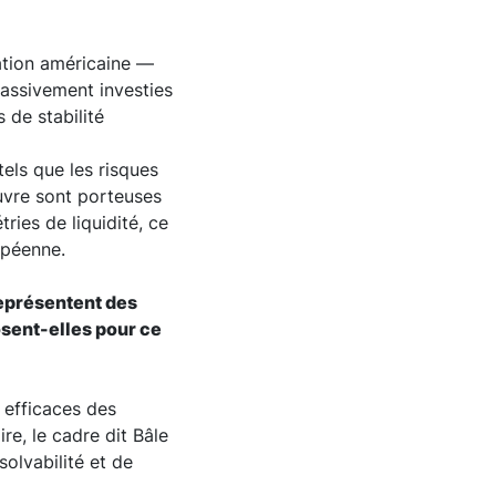
ation américaine —
massivement investies
 de stabilité
tels que les risques
œuvre sont porteuses
ries de liquidité, ce
opéenne.
représentent des
posent-elles pour ce
 efficaces des
e, le cadre dit Bâle
solvabilité et de