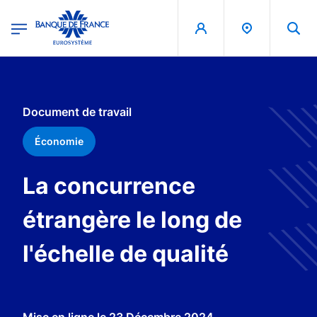
egion
Banque de France - Menu Principal
Aller au contenu principal
Document de travail
Économie
La concurrence
étrangère le long de
l'échelle de qualité