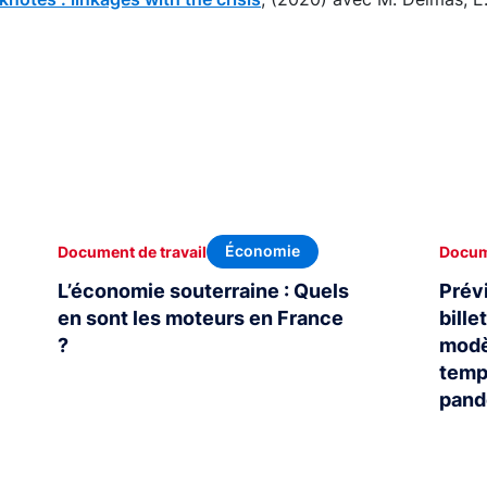
Économie
Document de travail
Docume
L’économie souterraine : Quels
Prévi
en sont les moteurs en France
bille
?
modè
temp
pand