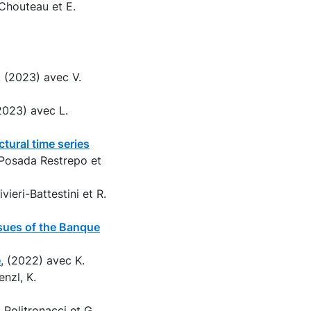
 Chouteau et E.
, (2023) avec V.
(2023) avec L.
tural time series
. Posada Restrepo et
vieri-Battestini et R.
ssues of the Banque
e
, (2022) avec K.
enzl, K.
 Politronacci et G.