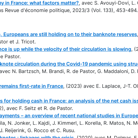
in France: what factors matter?
, avec S. Avouyi-Dovi, L.
ns Revue d'économie politique, 2023/3 (Vol. 133), 453-494.
n, Europeans are still holding on to their banknote reserves
tor et J. Tricot.
e is up while the velocity of their circulation is slowing
, 
de Pastor.
knote circulation during the Covid-19 pandemic using struc
 avec N. Bartzsch, M. Brandi, R. de Pastor, G. Maddaloni, D
emains first-rate in France
, (2023) avec E. Laplace, J-T. Oli
s for holding cash in France: an analysis of the net cash i
2), avec F. Seitz et R. de Pastor.
payments – an overview of recent national studies in Europ
la, N. Jonker, L. Kajdi, J. Kimmerl, L. Korella, R. Matos, N. M
. Reijerink, G. Rocco et C. Rusu.
otes : linkages with the crisis
, (2020) avec M. Delmas, E.