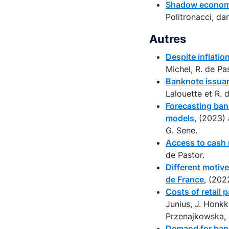
Shadow economy 
Politronacci, da
Autres
Despite inflatio
Michel, R. de Pas
Banknote issuanc
Lalouette et R. 
Forecasting ban
models
, (2023)
G. Sene.
Access to cash r
de Pastor.
Different motive
de France
, (202
Costs of retail 
Junius, J. Honkki
Przenajkowska, J
Demand for bankn