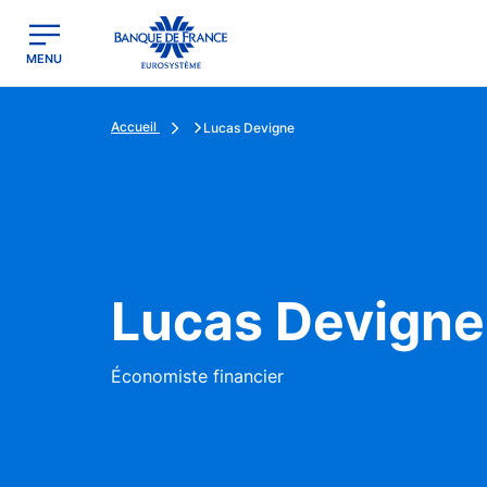
egion
Banque de France - Menu Principal
MENU
Accueil
Lucas Devigne
Lucas Devigne
Économiste financier