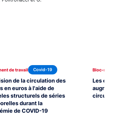
Covid-19
Po
nt de travail
Bloc-notes Éco
sion de la circulation des
Les émissions de
ts en euros à l'aide de
augmentent et l
les structurels de séries
circulation se re
orelles durant la
émie de COVID-19