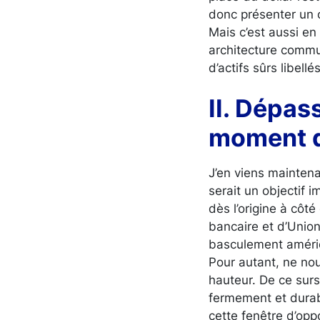
donc présenter un c
Mais c’est aussi en
architecture commune
d’actifs sûrs libell
II. Dépass
moment d
J’en viens mainten
serait un objectif 
dès l’origine à côt
bancaire et d’Union
basculement américa
Pour autant, ne nou
hauteur. De ce surs
fermement et dura
cette fenêtre d’opp