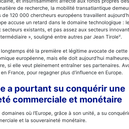
icaine, et insuffisamment affecté aux fonds propres des
matière de recherche, la mobilité transatlantique demeu
s de 120 000 chercheurs européens travaillent aujourd’h
rope accuse un retard dans le domaine technologique : l
x secteurs existants, et pas assez aux secteurs innovants
v
ntermédiaire », souligné entre autres par Jean Tirole
.
 longtemps été la première et légitime avocate de cette
mique européenne, mais elle doit aujourd’hui malheureu
ire, si elle veut pleinement entraîner ses partenaires. Av
e en France, pour regagner plus d’influence en Europe.
pe a pourtant su conquérir une
eté commerciale et monétaire
x domaines où l’Europe, grâce à son unité, a su conquér
erciale et la souveraineté monétaire.