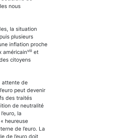
lles nous
s, la situation
puis plusieurs
ne inflation proche
viii
x américain
et
 des citoyens
e attente de
l’euro peut devenir
fs des traités
ition de neutralité
l’euro, la
e « heureuse
terne de l’euro. La
e de l’euro doit