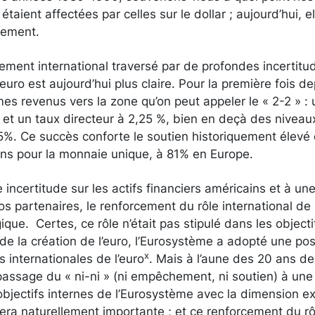
étaient affectées par celles sur le dollar ; aujourd’hui, e
inement.
ment international traversé par de profondes incertitude
uro est aujourd’hui plus claire. Pour la première fois de
 revenus vers la zone qu’on peut appeler le « 2-2 » : u
, et un taux directeur à 2,25 %, bien en deçà des niveau
25%. Ce succès conforte le soutien historiquement élevé
ens pour la monnaie unique, à 81% en Europe.
 incertitude sur les actifs financiers américains et à un
nos partenaires, le renforcement du rôle international de 
ique. Certes, ce rôle n’était pas stipulé dans les objecti
 de la création de l’euro, l’Eurosystème a adopté une pos
x
 internationales de l’euro
. Mais à l’aune des 20 ans de 
 passage du « ni-ni » (ni empêchement, ni soutien) à un
bjectifs internes de l’Eurosystème avec la dimension ex
tera naturellement importante ; et ce renforcement du rôl