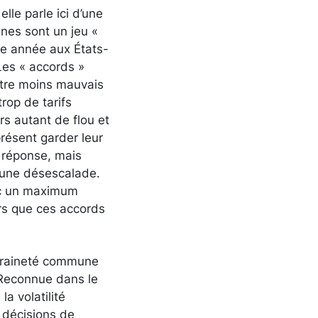
 elle parle ici d’une
nes sont un jeu «
tte année aux États-
 Les « accords »
être moins mauvais
rop de tarifs
rs autant de flou et
présent garder leur
n réponse, mais
r une désescalade.
vec un maximum
ors que ces accords
veraineté commune
. Reconnue dans le
a volatilité
 décisions de