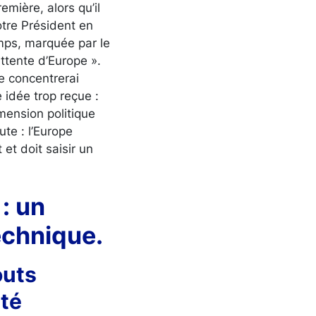
mière, alors qu’il
tre Président en
mps, marquée par le
attente d’Europe ».
e concentrerai
 idée trop reçue :
mension politique
ute : l’Europe
et doit saisir un
: un
echnique.
outs
eté