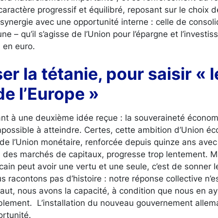
aractère progressif et équilibré, reposant sur le choix d
 synergie avec une opportunité interne : celle de consoli
 – qu’il s’agisse de l’Union pour l’épargne et l’investiss
és en euro.
er la tétanie, pour saisir « l
e l’Europe »
ant à une deuxième idée reçue : la souveraineté écono
impossible à atteindre. Certes, cette ambition d’Union 
é de l’Union monétaire, renforcée depuis quinze ans avec
 des marchés de capitaux, progresse trop lentement. Ma
in peut avoir une vertu et une seule, c’est de sonner le
s racontons pas d’histoire : notre réponse collective n’e
aut, nous avons la capacité, à condition que nous en ay
blement. L’installation du nouveau gouvernement all
ortunité.