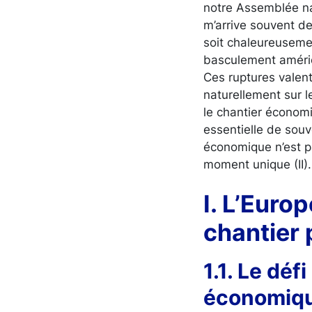
notre Assemblée nat
m’arrive souvent d
soit chaleureuseme
basculement américai
Ces ruptures valen
naturellement sur l
le chantier économi
essentielle de souv
économique n’est pa
moment unique (II)
I. L’Euro
chantier 
1.1. Le dé
économique