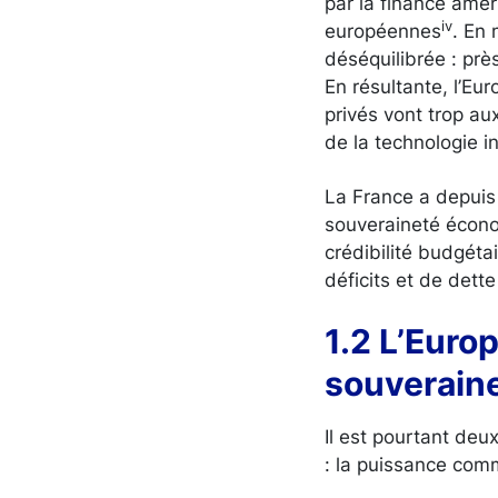
par la finance amér
iv
européennes
. En 
déséquilibrée : prè
En résultante, l’Eu
privés vont trop au
de la technologie i
La France a depuis
souveraineté écono
crédibilité budgéta
déficits et de dett
1.2 L’Euro
souverain
Il est pourtant deu
: la puissance comm