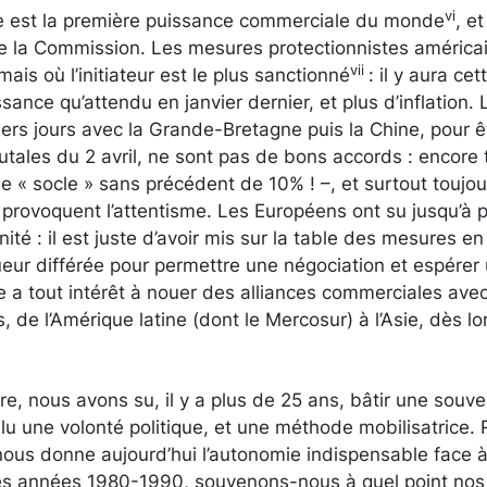
vi
e est la première puissance commerciale du monde
, et
de la Commission. Les mesures protectionnistes américai
vii
ais où l’initiateur est le plus sanctionné
: il y aura ce
sance qu’attendu en janvier dernier, et plus d’inflation.
ers jours avec la Grande-Bretagne puis la Chine, pour 
tales du 2 avril, ne sont pas de bons accords : encore t
le « socle » sans précédent de 10% ! –, et surtout toujou
ui provoquent l’attentisme. Les Européens ont su jusqu’à 
nité : il est juste d’avoir mis sur la table des mesures e
ueur différée pour permettre une négociation et espére
ope a tout intérêt à nouer des alliances commerciales a
s, de l’Amérique latine (dont le Mercosur) à l’Asie, dès l
re, nous avons su, il y a plus de 25 ans, bâtir une sou
 fallu une volonté politique, et une méthode mobilisatrice
nous donne aujourd’hui l’autonomie indispensable face à l
es années 1980-1990, souvenons-nous à quel point nos