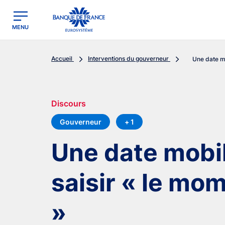
egion
Banque de France - Menu Principal
MENU
Accueil
Interventions du gouverneur
Une date mob
Discours
Gouverneur
+ 1
Une date mobil
saisir « le mo
»