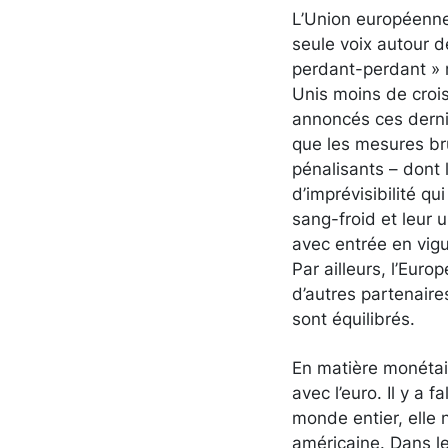
L’Union européenn
seule voix autour 
perdant-perdant » m
Unis moins de crois
annoncés ces derni
que les mesures bru
pénalisants – dont 
d’imprévisibilité q
sang-froid et leur u
avec entrée en vig
Par ailleurs, l’Eur
d’autres partenaire
sont équilibrés.
En matière monétai
avec l’euro. Il y a
monde entier, elle 
américaine. Dans l