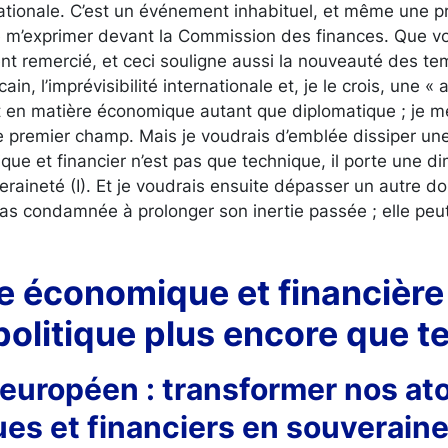
ionale. C’est un événement inhabituel, et même une pre
e m’exprimer devant la Commission des finances. Que vo
nt remercié, et ceci souligne aussi la nouveauté des te
n, l’imprévisibilité internationale et, je le crois, une « 
t en matière économique autant que diplomatique ; je m
e premier champ. Mais je voudrais d’emblée dissiper une
que et financier n’est pas que technique, il porte une di
eraineté (I). Et je voudrais ensuite dépasser un autre do
s condamnée à prolonger son inertie passée ; elle peut 
.
pe économique et financière 
politique plus encore que t
fi européen : transformer nos at
s et financiers en souverain