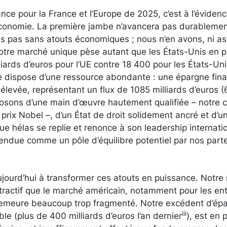
ance pour la France et l’Europe de 2025, c’est à l’éviden
l’économie. La première jambe n’avancera pas durableme
es pas sans atouts économiques ; nous n’en avons, ni as
otre marché unique pèse autant que les États-Unis en p
liards d’euros pour l’UE contre 18 400 pour les États-Un
 dispose d’une ressource abondante : une épargne fina
levée, représentant un flux de 1085 milliards d’euros (
osons d’une main d’œuvre hautement qualifiée – notre c
prix Nobel –, d’un État de droit solidement ancré et d’u
ue hélas se replie et renonce à son leadership internatio
endue comme un pôle d’équilibre potentiel par nos part
jourd’hui à transformer ces atouts en puissance. Notre
ractif que le marché américain, notamment pour les ent
 demeure beaucoup trop fragmenté. Notre excédent d’épa
iii
le (plus de 400 milliards d’euros l’an dernier
), est en 