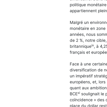
politique monétaire 
appartiennent ple
Malgré un environne
monétaire en zone e
années, nous sommes
de 2 %, notre cible
ix
britannique
, à 4,
français et europé
Face à une certaine
diversification de 
un impératif stratég
européens, et, lors
quant aux ambitions
xi
BCE
soulignait le
coïncidence » des o
place du dollar res