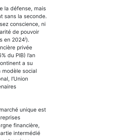
ce la défense, mais
nt sans la seconde.
sez conscience, ni
arité de pouvoir
i
is en 2024
).
ncière privée
6% du PIB) l’an
ontinent a su
n modèle social
nal, l’Union
enaires
 marché unique est
reprises
rgne financière,
partie intermédié